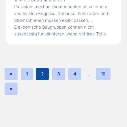
Präzisionsmechanikkomponenten oft zu einem
versteckten Engpass. Gehäuse, Kühlkörper und
Stromschienen müssen exakt passen.
Elektronische Baugruppen können nicht
zuverlässig funktionieren, wenn gefräste Teile
mit Maßfehlern, uneinheitlichen Oberflächen
oder fehlender Dokumentation eintreffen. Bleiben
mechanische und elektronische Beschaffung
getrennt, vervielfachen sich Integrationsrisiken
noch vor dem Pilotbau. Der EMS CNC-
«
1
2
3
4
…
10
Frässervice von…
Read More »
»