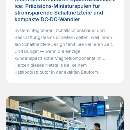
ice: Präzisions‑Miniaturspulen für
stromsparende Schaltnetzteile und
kompakte DC‑DC‑Wandler
Systemintegratoren, Schaltschrankbauer und
Beschaffungsteams scheitern selten, weil ihnen
ein Schaltnetzteil‑Design fehlt. Sie verlieren Zeit.
Und Budget — wenn die einzige
kundenspezifische Magnetkomponente im
Herzen dieses Netzteils bei keinem
Katalogdistributor in der exakten Bauform,
Induktivität und Isolationsspannung beschafft
werden kann. Ein handelsüblicher
EFD15‑Sperrwandler‑Transformator mag das
richtige Übersetzungsverhältnis haben, aber
seine Bauhöhe überschreitet die
12 mm‑Gehäusegrenze. Ein alternatives…
Read
More »