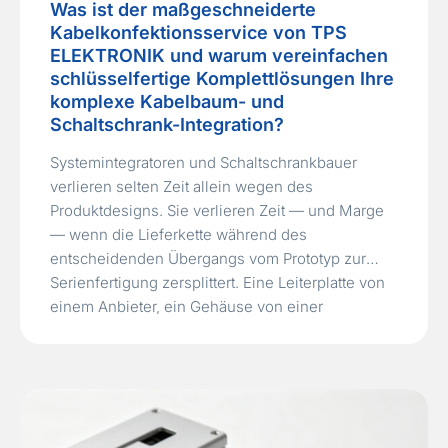
Was ist der maßgeschneiderte
Kabelkonfektionsservice von TPS
ELEKTRONIK und warum vereinfachen
schlüsselfertige Komplettlösungen Ihre
komplexe Kabelbaum- und
Schaltschrank-Integration?
Systemintegratoren und Schaltschrankbauer
verlieren selten Zeit allein wegen des
Produktdesigns. Sie verlieren Zeit — und Marge
— wenn die Lieferkette während des
entscheidenden Übergangs vom Prototyp zur
Serienfertigung zersplittert. Eine Leiterplatte von
einem Anbieter, ein Gehäuse von einer
mechanischen Werkstatt und ein
maßgeschneiderter Kabelbaum von einem dritten
Kabellieferanten zu beziehen, verursacht
unsichtbare, aber kostspielige Toleranzkonflikte,
…
Read More »