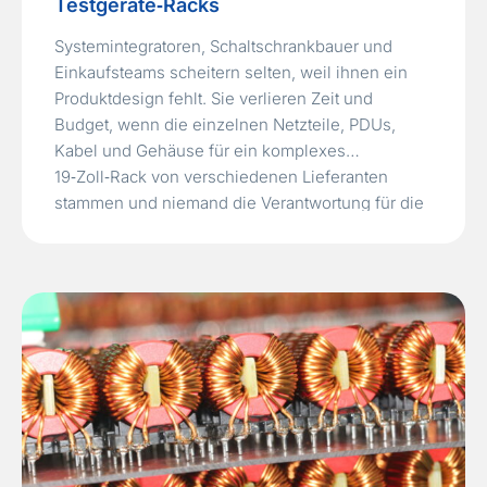
Testgeräte‑Racks
Systemintegratoren, Schaltschrankbauer und
Einkaufsteams scheitern selten, weil ihnen ein
Produktdesign fehlt. Sie verlieren Zeit und
Budget, wenn die einzelnen Netzteile, PDUs,
Kabel und Gehäuse für ein komplexes
19‑Zoll‑Rack von verschiedenen Lieferanten
stammen und niemand die Verantwortung für die
elektrische Integration übernimmt. Inkompatible
Steckverbinder, nicht abgestimmte
Erdungskonzepte und unklare
Prüfdokumentationen machen aus einem
Standard‑Rack‑Aufbau eine
Last‑Minute‑Fehlersuche,…
Read More »