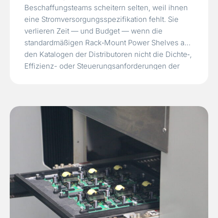
Beschaffungsteams scheitern selten, weil ihnen
eine Stromversorgungsspezifikation fehlt. Sie
verlieren Zeit — und Budget — wenn die
standardmäßigen Rack‑Mount Power Shelves aus
den Katalogen der Distributoren nicht die Dichte‑,
Effizienz- oder Steuerungsanforderungen der
nächsten Generation von KI‑Server‑Racks erfüllen
können. Ein 48 V‑Shelf mit 15 kW Leistung und
einfacher analoger Steuerung mag für ein
herkömmliches…
Read More »