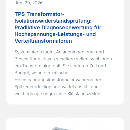
Juni 29, 2026
TPS Transformator-
Isolationswiderstandsprüfung:
Prädiktive Diagnosebewertung für
Hochspannungs-Leistungs- und
Verteiltransformatoren
Systemintegratoren, Anlageningenieure und
Beschaffungsteams scheitern selten, weil ihnen
ein Transformator fehlt. Sie verlieren Zeit und
Budget, wenn ein kritischer
Hochspannungstransformator während der
Spitzenproduktion unerwartet ausfällt und
wochenlange ungeplante Stillstandszeiten
verursacht, während ein Ersatz beschafft und
installiert wird. Die direkten Kosten sind enorm,
aber die versteckten Kosten durch
Produktionsausfälle und Vertragsstrafen sind oft
noch höher.Der transformer…
Read More »