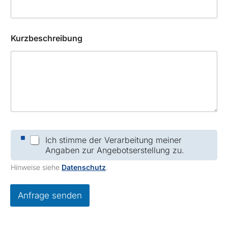
Kurzbeschreibung
C
Ich stimme der Verarbeitung meiner
h
Angaben zur Angebotserstellung zu.
e
c
Hinweise siehe
Datenschutz
.
k
b
o
Anfrage senden
x
e
s