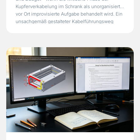
Kupferverkabelung im Schrank als unorganisierte,
vor Ort improvisierte Aufgabe behandelt wird. Ein
unsachgemäß gestalteter Kabelführungsweg
führt zu blockiertem Luftstrom, überhitzten
Switches und einem chaotischen Knäuel von
Patchkabeln, das einen einfachen
Serveraustausch in eine stundenlange
Verfolgungs- und Entwirrungsaktion…
Read More
»