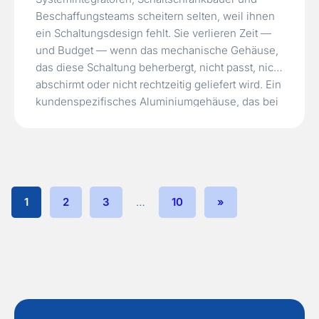
Beschaffungsteams scheitern selten, weil ihnen
ein Schaltungsdesign fehlt. Sie verlieren Zeit —
und Budget — wenn das mechanische Gehäuse,
das diese Schaltung beherbergt, nicht passt, nicht
abschirmt oder nicht rechtzeitig geliefert wird. Ein
kundenspezifisches Aluminiumgehäuse, das bei
einer allgemeinen Fertigungsstätte bestellt
wurde, kann mit den Befestigungslöchern für die
Leiterplatte an der falschen…
Read More »
1
2
3
…
10
»