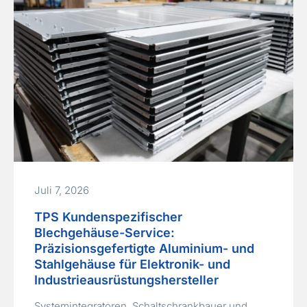
mechanischen Fehler führen zu…
Read More »
Juli 7, 2026
TPS Kundenspezifischer
Blechgehäuse-Service:
Präzisionsgefertigte Aluminium- und
Stahlgehäuse für Elektronik- und
Industrieausrüstungshersteller
Systemintegratoren, Schaltschrankbauer und