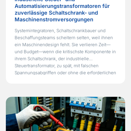
Automatisierungstransformatoren für
zuverlässige Schaltschrank- und
Maschinenstromversorgungen
Systemintegratoren, Schaltschrankbauer und
Beschaffungsteams scheitern selten, weil ihnen
ein Maschinendesign fehlt. Sie verlieren Zeit—
und Budget—wenn die kritischste Komponente in
ihrem Schaltschrank, der industrielle
Steuertransformator, zu spät, mit falschen
Spannungsabgriffen oder ohne die erforderlichen
UL 508A‑ oder IEC 61558‑Zertifizierungen
geliefert wird, die für die Abnahmeprüfung der
endgültigen Ausrüstung erforderlich sind. Ein
Standard‑Leistungstransformator ist nicht dafür
ausgelegt, die hohen…
Read More »