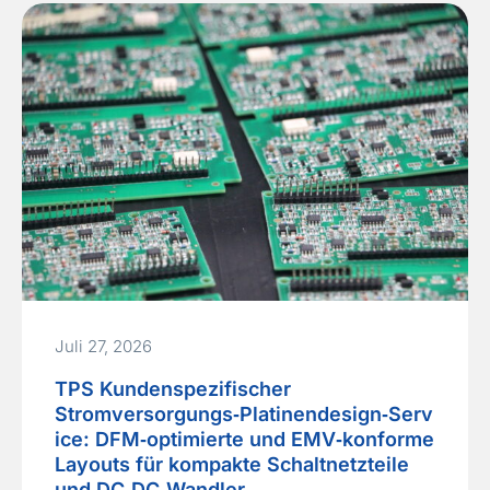
abführt, anstatt sie zurückzugewinnen. Ein
EV‑Batteriepack, der…
Read More »
Juli 27, 2026
TPS Kundenspezifischer
Stromversorgungs‑Platinendesign‑Serv
ice: DFM‑optimierte und EMV‑konforme
Layouts für kompakte Schaltnetzteile
und DC‑DC‑Wandler