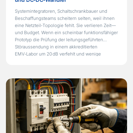
Systemintegratoren, Schaltschrankbauer und
Beschaffungsteams scheitern selten, weil ihnen
eine Netzteil‑Topologie fehlt. Sie verlieren Zeit—
und Budget. Wenn ein scheinbar funktionsfähiger
Prototyp die Prüfung der leitungsgeführten
Störaussendung in einem akkreditierten
EMV‑Labor um 20 dB verfehlt und wenige
Wochen vor dem geplanten Produktstart ein
vollständiges PCB‑Layout‑Redesign erzwingt. Die
Ursache liegt selten im Schaltungsdesign selbst;
es ist fast immer die…
Read More »