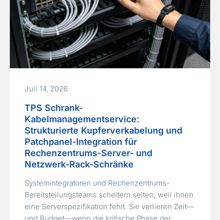
Juli 14, 2026
TPS Schrank-
Kabelmanagementservice:
Strukturierte Kupferverkabelung und
Patchpanel-Integration für
Rechenzentrums-Server- und
Netzwerk-Rack-Schränke
Systemintegratoren und Rechenzentrums-
Bereitstellungsteams scheitern selten, weil ihnen
eine Serverspezifikation fehlt. Sie verlieren Zeit—
und Budget—wenn die kritische Phase der