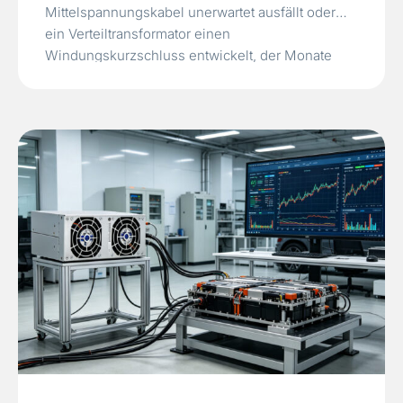
Mittelspannungskabel unerwartet ausfällt oder
ein Verteiltransformator einen
Windungskurzschluss entwickelt, der Monate
zuvor hätte vorhergesagt werden können. Der
daraus resultierende ungeplante Ausfall kann
eine Fabrik Hunderttausende von Euro an
Produktionsausfall kosten, während die
Notreparatur selbst überstürzt und teuer sein…
Read More »