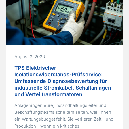
August 3, 2026
TPS Elektrischer
Isolationswiderstands-Prüfservice:
Umfassende Diagnosebewertung für
industrielle Stromkabel, Schaltanlagen
und Verteiltransformatoren
Anlageningenieure, Instandhaltungsleiter und
Beschaffungsteams scheitern selten, weil ihnen
ein Wartungsbudget fehlt. Sie verlieren Zeit—und
Produktion—wenn ein kritisches