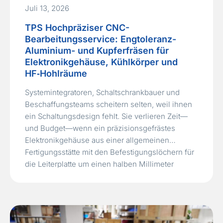
Juli 13, 2026
TPS Hochpräziser CNC-
Bearbeitungsservice: Engtoleranz-
Aluminium- und Kupferfräsen für
Elektronikgehäuse, Kühlkörper und
HF‑Hohlräume
Systemintegratoren, Schaltschrankbauer und
Beschaffungsteams scheitern selten, weil ihnen
ein Schaltungsdesign fehlt. Sie verlieren Zeit—
und Budget—wenn ein präzisionsgefrästes
Elektronikgehäuse aus einer allgemeinen
Fertigungsstätte mit den Befestigungslöchern für
die Leiterplatte um einen halben Millimeter
versetzt ankommt oder ein Kupferkühlkörper nicht
die erforderliche Ebenheit für einen
ordnungsgemäßen thermischen Kontakt mit den
Leistungshalbleitern aufweist. Diese