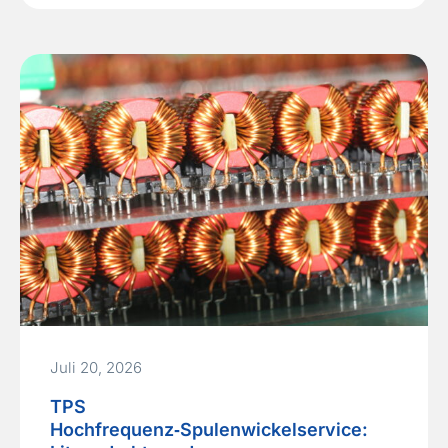
Verdrahtung und die Last‑Minute‑Integration von
Netzteilen und Leitungsschutz machen das
Herzstück eines Automatisierungssystems zu
einer Quelle von Inbetriebnahmeverzögerungen
und latenten Sicherheitsrisiken. Für OEMs, die…
Read More »
Juli 20, 2026
TPS
Hochfrequenz‑Spulenwickelservice: