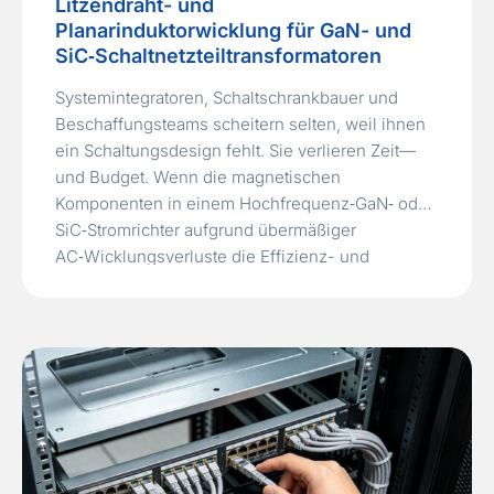
Litzendraht- und
Planarinduktorwicklung für GaN- und
SiC‑Schaltnetzteiltransformatoren
Systemintegratoren, Schaltschrankbauer und
Beschaffungsteams scheitern selten, weil ihnen
ein Schaltungsdesign fehlt. Sie verlieren Zeit—
und Budget. Wenn die magnetischen
Komponenten in einem Hochfrequenz‑GaN‑ oder
SiC‑Stromrichter aufgrund übermäßiger
AC‑Wicklungsverluste die Effizienz- und
EMV‑Ziele nicht erreichen. Bei Schaltfrequenzen
oberhalb von 500 kHz leiden herkömmliche
Massivdrahtwicklungen unter starken Skin. Und
Proximity‑Effekten, die den AC‑Widerstand um
eine Größenordnung erhöhen und den…
Read
More »