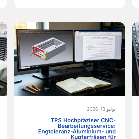
Komponentenplatzierung,
undokumentierte Verdrahtung und die
Last‑Minute‑Integration von Netzteilen und
Leitungsschutz machen das Herzstück
eines Automatisierungssystems zu einer
Quelle von Inbetriebnahmeverzögerungen
und latenten Sicherheitsrisiken. Für OEMs,
die…
Read More »
يوليو 13, 2026
TPS Hochpräziser CNC-
Bearbeitungsservice:
Engtoleranz-Aluminium- und
Kupferfräsen für