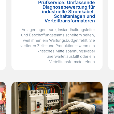
Prüfservice: Umfassende
Diagnosebewertung für
industrielle Stromkabel,
Schaltanlagen und
Verteiltransformatoren
Anlageningenieure, Instandhaltungsleiter
und Beschaffungsteams scheitern selten,
weil ihnen ein Wartungsbudget fehlt. Sie
verlieren Zeit—und Produktion—wenn ein
kritisches Mittelspannungskabel
unerwartet ausfällt oder ein
Verteiltransformator einen
Windungskurzschluss entwickelt, der
Monate zuvor hätte vorhergesagt werden
können. Der daraus resultierende
ungeplante Ausfall kann eine Fabrik
Hunderttausende von Euro an
Produktionsausfall kosten, während die
Notreparatur selbst überstürzt und teuer
sein…
Read More »