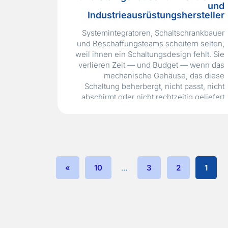
und
Industrieausrüstungshersteller
Systemintegratoren, Schaltschrankbauer
und Beschaffungsteams scheitern selten,
weil ihnen ein Schaltungsdesign fehlt. Sie
verlieren Zeit — und Budget — wenn das
mechanische Gehäuse, das diese
Schaltung beherbergt, nicht passt, nicht
abschirmt oder nicht rechtzeitig geliefert
wird. Ein kundenspezifisches
Aluminiumgehäuse, das bei einer
allgemeinen Fertigungsstätte bestellt
wurde, kann mit den Befestigungslöchern
für die Leiterplatte an der falschen…
Read
More »
»
10
…
3
2
1