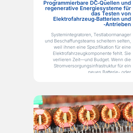
Programmierbare DC‑Quellen und
regenerative Energiesysteme für
das Testen von
Elektrofahrzeug‑Batterien und
‑Antrieben
Systemintegratoren, Testlabormanager
und Beschaffungsteams scheitern selten,
weil ihnen eine Spezifikation für eine
Elektrofahrzeugkomponente fehlt. Sie
verlieren Zeit—und Budget. Wenn die
Stromversorgungsinfrastruktur für ein
neues Batterie- oder
Antriebs‑Testzentrum nicht die
erforderliche Spannung, den
erforderlichen Strom und die erforderliche
Dynamik liefern kann oder wenn sie
Megawatt an Energie als Wärme abführt,
anstatt sie zurückzugewinnen. Ein
EV‑Batteriepack, der…
Read More »