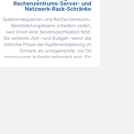
Rechenzentrums-Server- und
Netzwerk-Rack-Schränke
Systemintegratoren und Rechenzentrums-
Bereitstellungsteams scheitern selten,
weil ihnen eine Serverspezifikation fehlt.
Sie verlieren Zeit—und Budget—wenn die
kritische Phase der Kupferverkabelung im
Schrank als unorganisierte, vor Ort
improvisierte Aufgabe behandelt wird. Ein
unsachgemäß gestalteter
Kabelführungsweg führt zu blockiertem
Luftstrom, überhitzten Switches und
einem chaotischen Knäuel von
Patchkabeln, das einen einfachen
Serveraustausch in eine stundenlange
Verfolgungs- und Entwirrungsaktion…
Read More »