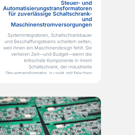
Steuer- und
Automatisierungstransformatoren
für zuverlässige Schaltschrank-
und
Maschinenstromversorgungen
Systemintegratoren, Schaltschrankbauer
und Beschaffungsteams scheitern selten,
weil ihnen ein Maschinendesign fehlt. Sie
verlieren Zeit—und Budget—wenn die
kritischste Komponente in ihrem
Schaltschrank, der industrielle
Steuertransformator, zu spät, mit falschen
Spannungsabgriffen oder ohne die
erforderlichen UL 508A‑ oder
IEC 61558‑Zertifizierungen geliefert wird,
die für die Abnahmeprüfung der
endgültigen Ausrüstung erforderlich sind.
Ein Standard‑Leistungstransformator ist
nicht dafür ausgelegt, die hohen…
Read
More »