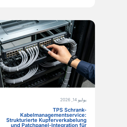
EMV‑Labor um 20 dB verfehlt und wenige
Wochen vor dem geplanten Produktstart
ein vollständiges PCB‑Layout‑Redesign
erzwingt. Die Ursache liegt selten im
Schaltungsdesign selbst; es ist fast immer
die…
Read More »
يوليو 14, 2026
TPS Schrank-
Kabelmanagementservice:
Strukturierte Kupferverkabelung
und Patchpanel-Integration für