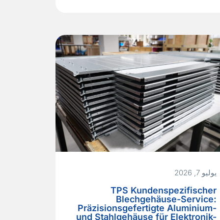
AC‑Wicklungsverluste die Effizienz- und
EMV‑Ziele nicht erreichen. Bei
Schaltfrequenzen oberhalb von 500 kHz
leiden herkömmliche
Massivdrahtwicklungen unter starken
Skin. Und Proximity‑Effekten, die den
AC‑Widerstand um eine Größenordnung
erhöhen und den…
Read More »
يوليو 7, 2026
TPS Kundenspezifischer
Blechgehäuse-Service:
Präzisionsgefertigte Aluminium-
und Stahlgehäuse für Elektronik-