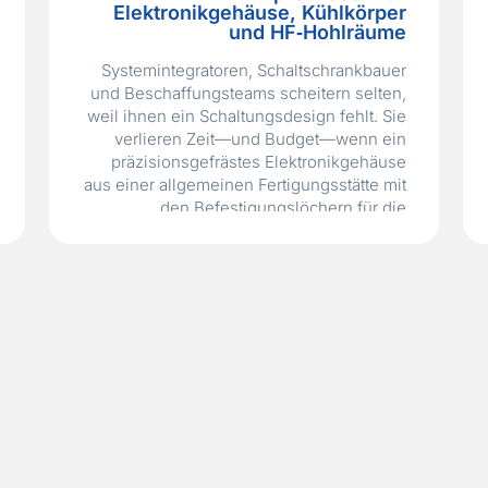
Elektronikgehäuse, Kühlkörper
und HF‑Hohlräume
Systemintegratoren, Schaltschrankbauer
und Beschaffungsteams scheitern selten,
weil ihnen ein Schaltungsdesign fehlt. Sie
verlieren Zeit—und Budget—wenn ein
präzisionsgefrästes Elektronikgehäuse
aus einer allgemeinen Fertigungsstätte mit
den Befestigungslöchern für die
Leiterplatte um einen halben Millimeter
versetzt ankommt oder ein
Kupferkühlkörper nicht die erforderliche
Ebenheit für einen ordnungsgemäßen
thermischen Kontakt mit den
Leistungshalbleitern aufweist. Diese
mechanischen Fehler führen zu…
Read
More »