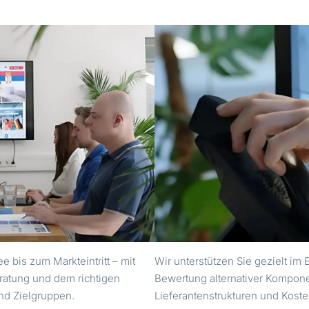
e bis zum Markteintritt – mit
Wir unterstützen Sie gezielt im 
ratung und dem richtigen
Bewertung alternativer Kompone
nd Zielgruppen.
Lieferantenstrukturen und Kost