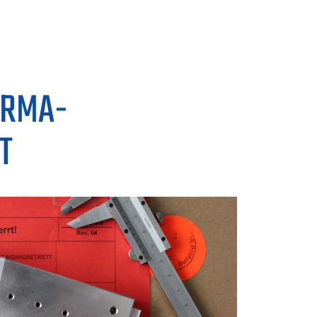
 RMA-
T