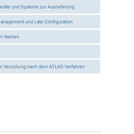
eräte und Systeme zur Auslieferung
Management und Late Configuration
rem Namen
ter Verzollung nach dem ATLAS-Verfahren