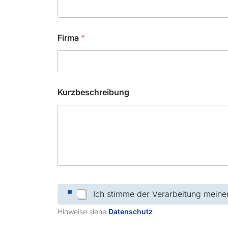
Firma
*
*
Kurzbeschreibung
E
-
M
a
i
l
F
i
r
m
C
a
Ich stimme der Verarbeitung meine
h
e
Hinweise siehe
Datenschutz
.
c
k