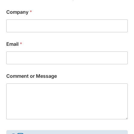
Company
*
Email
*
N
Comment or Message
a
m
e
E
m
a
i
l
*
C