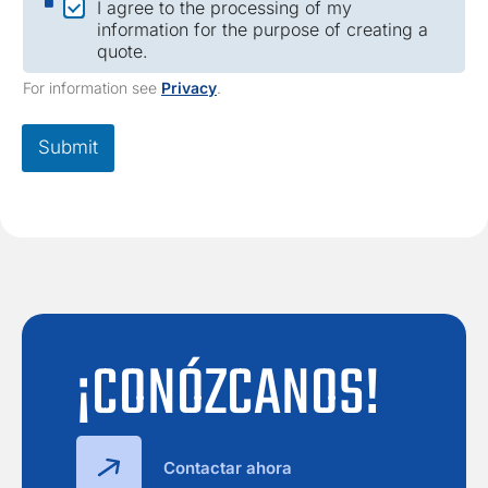
I agree to the processing of my
h
information for the purpose of creating a
e
quote.
c
k
For information see
Privacy
.
b
o
x
Submit
*
¡CONÓZCANOS!
Contactar ahora