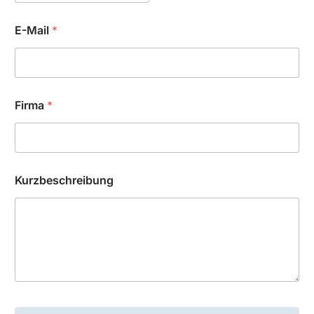
E-Mail
*
Firma
*
Kurzbeschreibung
F
i
C