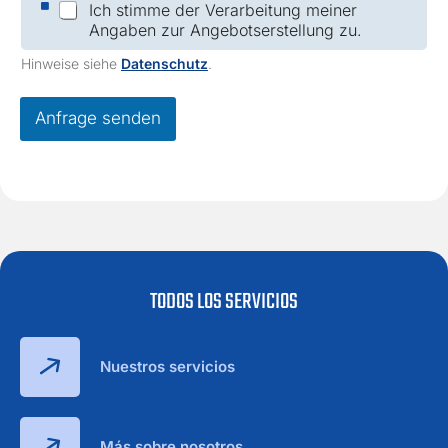
Ich stimme der Verarbeitung meiner
r
h
Angaben zur Angebotserstellung zu.
m
e
a
c
Hinweise siehe
Datenschutz
.
E
k
-
b
M
o
Anfrage senden
a
x
i
e
l
s
E
*
-
M
a
i
l
TODOS LOS SERVICIOS
Nuestros servicios
Más sobre nosotros