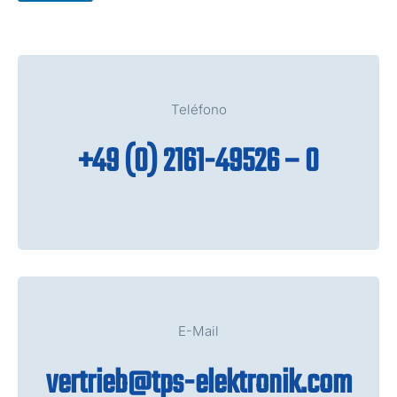
y
o
*
x
*
Teléfono
+49 (0) 2161-49526 – 0
E-Mail
vertrieb@tps-elektronik.com