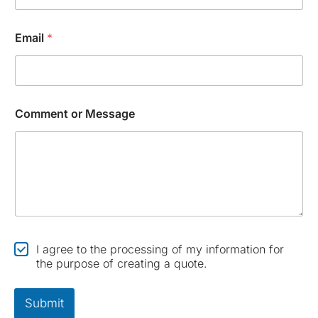
Email
*
Comment or Message
*
C
C
I agree to the processing of my information for
o
h
the purpose of creating a quote.
m
e
p
c
a
k
Submit
n
b