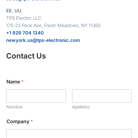
EE. UU.
TPS Electric LLC
175-23 Peck Ave, Fresh Meadows, NY 11365
+1 929 704 1340
newyork.us@tps-electronic.com
Contact Us
Name
*
Nombre
Apellidos
Company
*