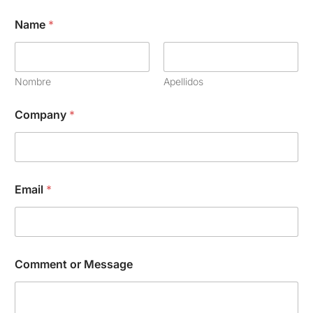
Name
*
Nombre
Apellidos
Company
*
N
Email
*
a
m
e
C
o
m
Comment or Message
p
a
n
y