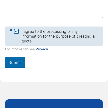
*
C
I agree to the processing of my
h
information for the purpose of creating a
e
quote.
c
k
For information see
Privacy
.
b
o
x
Submit
*