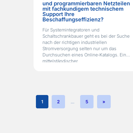
und programmierbaren Netzteilen
mit fachkundigem technischem
Support Ihre
Beschaffungseffizienz?
Für Systemintegratoren und
Schaltschrankbauer geht es bei der Suche
nach der richtigen industriellen
Stromversorgung selten nur um das
Durchsuchen eines Online‑Katalogs. Ein
mittelständischer
Automatisierungs‑Systemintegrator aus
dem Mittleren Westen befand sich genau
in dieser Situation. Das Unternehmen
stand kurz vor dem Abschluss eines
umfangreichen Schaltschrankprojekts, das
verschiedene DIN‑Schienen‑ und
1
2
…
5
»
programmierbare DC‑Netzteile
gleichzeitig erforderte. Das interne
Beschaffungsteam…
Read More »