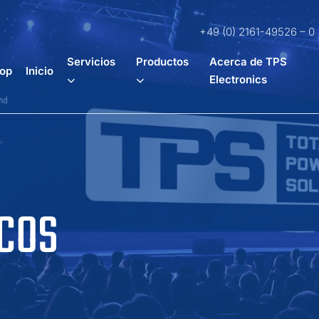
+49 (0) 2161-49526 – 0
Servicios
Productos
Acerca de TPS
op
Inicio
Electronics
COS