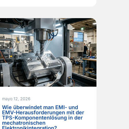
thermische Validierung nicht bestand —
nicht wegen eines
Schaltungsdesignfehlers, sondern weil
der kundenspezifische Aluminium-
Kühlkörper und die Kupfer-I/O‑Platte mit
unzureichender Ebenheit gefertigt waren.
Der daraus resultierende…
Read More »
mayo 12, 2026
Wie überwindet man EMI- und
EMV-Herausforderungen mit der
TPS-Komponentenlösung in der
mechatronischen
Elektronikintegration?