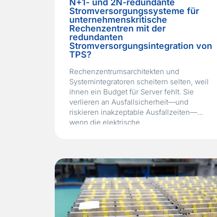
N+1- und 2N-redundante
Stromversorgungssysteme für
unternehmenskritische
Rechenzentren mit der
redundanten
Stromversorgungsintegration von
TPS?
Rechenzentrumsarchitekten und
Systemintegratoren scheitern selten, weil
ihnen ein Budget für Server fehlt. Sie
verlieren an Ausfallsicherheit—und
riskieren inakzeptable Ausfallzeiten—
wenn die elektrische
Stromversorgungsinfrastruktur unter der
IT‑Last nicht darauf ausgelegt ist, einen
einzelnen Komponentenausfall ohne
Betriebsunterbrechung zu überstehen. Ein
globaler Finanz-
Rechenzentrumsbetreiber, der seine
Tier‑III‑Anlage um eine neue, hochdichte
Serverhalle erweiterte, stand genau vor
dieser Herausforderung. Sein