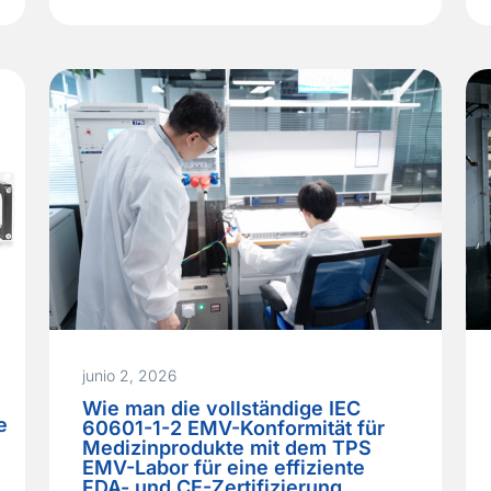
Systemintegrator eine neue Generation
modularer Rechenzentren einführen
wollte, erwartete er, dass die Schrank-
Lieferkette der unkomplizierte Teil des
Projekts sein würde. Stattdessen wurde
sie zum Engpass. Ein Lieferant schnitt
die…
Read More »
junio 2, 2026
Wie man die vollständige IEC
e
60601-1-2 EMV-Konformität für
Medizinprodukte mit dem TPS
EMV-Labor für eine effiziente
FDA- und CE-Zertifizierung