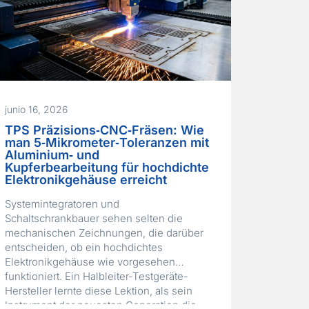
junio 16, 2026
TPS Präzisions‑CNC‑Fräsen: Wie
man 5‑Mikrometer‑Toleranzen mit
Aluminium‑ und
Kupferbearbeitung für hochdichte
Elektronikgehäuse erreicht
Systemintegratoren und
Schaltschrankbauer sehen selten die
mechanischen Zeichnungen, die darüber
entscheiden, ob ein hochdichtes
Elektronikgehäuse wie vorgesehen
funktioniert. Ein Halbleiter-Testgeräte-
Hersteller lernte diese Lektion, als sein
Instrument der neuesten Generation die