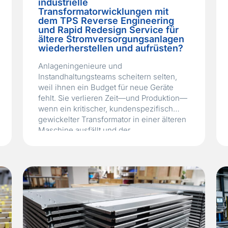
industrielle
Transformatorwicklungen mit
dem TPS Reverse Engineering
und Rapid Redesign Service für
ältere Stromversorgungsanlagen
wiederherstellen und aufrüsten?
Anlageningenieure und
Instandhaltungsteams scheitern selten,
weil ihnen ein Budget für neue Geräte
fehlt. Sie verlieren Zeit—und Produktion—
wenn ein kritischer, kundenspezifisch
gewickelter Transformator in einer älteren
Maschine ausfällt und der
Originalhersteller nicht mehr existiert,
übernommen wurde oder das Teil einfach
nicht mehr unterstützt. Die Folge ist eine
Papierfabrik oder eine
Chemieverarbeitungslinie, die stillsteht
und Umsatz verliert,…
Read More »