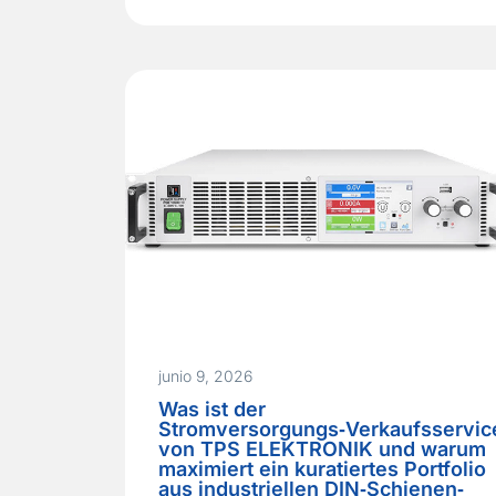
nicht mehr lieferbar ist und eine gesamte
Produktionslinie zum Stillstand bringt. Vor
einigen Monaten stand ein Hersteller von
industriellen
Automatisierungssteuerungen genau vor
diesem Szenario. Das
Flaggschiff‑SPS‑Design des
Unternehmens…
Read More »
junio 9, 2026
Was ist der
Stromversorgungs‑Verkaufsservic
von TPS ELEKTRONIK und warum
maximiert ein kuratiertes Portfolio
aus industriellen DIN‑Schienen‑