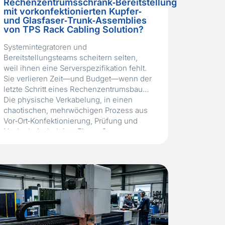
Rechenzentrumsschrank‑Bereitstellung
mit vorkonfektionierten Kupfer‑
und Glasfaser‑Trunk‑Assemblies
von TPS Rack Cabling Solution?
Systemintegratoren und
Bereitstellungsteams scheitern selten,
weil ihnen eine Serverspezifikation fehlt.
Sie verlieren Zeit—und Budget—wenn der
letzte Schritt eines Rechenzentrumsbaus.
Die physische Verkabelung, in einen
chaotischen, mehrwöchigen Prozess aus
Vor‑Ort‑Konfektionierung, Prüfung und
Nacharbeit abgleitet. Ein großer
Systemintegrator, der mit der
Bereitstellung von Hunderten von
Schränken für eine neue
Colocation‑Anlage beauftragt war, stieß
genau auf diesen Engpass.…
Read More
»