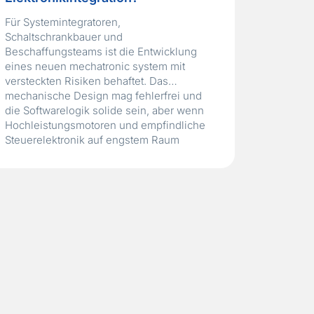
Für Systemintegratoren,
Schaltschrankbauer und
Beschaffungsteams ist die Entwicklung
eines neuen mechatronic system mit
versteckten Risiken behaftet. Das
mechanische Design mag fehlerfrei und
die Softwarelogik solide sein, aber wenn
Hochleistungsmotoren und empfindliche
Steuerelektronik auf engstem Raum
koexistieren müssen, wird
elektromagnetische Interferenz (EMI) zum
ultimativen Projektkiller. Kürzlich sah sich
ein führender europäischer Hersteller von
industrial axial fans…
Read More »