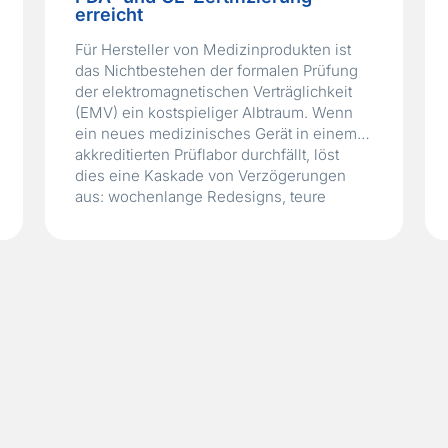
erreicht
Für Hersteller von Medizinprodukten ist
das Nichtbestehen der formalen Prüfung
der elektromagnetischen Verträglichkeit
(EMV) ein kostspieliger Albtraum. Wenn
ein neues medizinisches Gerät in einem
akkreditierten Prüflabor durchfällt, löst
dies eine Kaskade von Verzögerungen
aus: wochenlange Redesigns, teure
Nachprüfungsgebühren und ein
verschobener FDA- oder CE-Markteintritt.
Systemintegratoren und Elektroingenieure
wissen, dass das Bestehen der strengen
Norm IEC…
Read More »