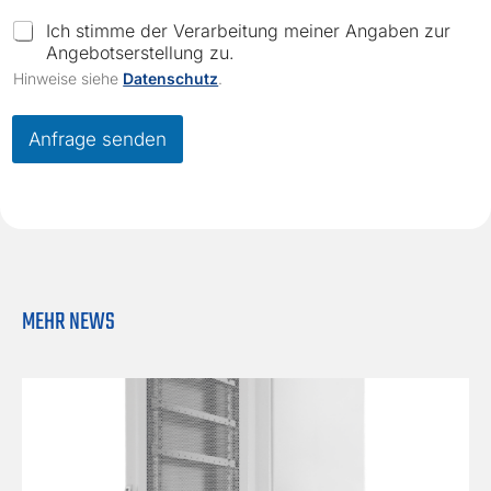
*
K
C
Ich stimme der Verarbeitung meiner Angaben zur
u
h
Angebotserstellung zu.
r
e
Hinweise siehe
Datenschutz
.
z
c
b
k
e
b
Anfrage senden
s
o
c
x
h
e
r
s
e
*
i
b
u
MEHR NEWS
n
g
*