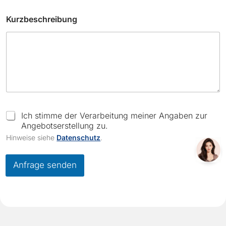
Kurzbeschreibung
K
u
C
Ich stimme der Verarbeitung meiner Angaben zur
r
h
Angebotserstellung zu.
z
e
Hinweise siehe
Datenschutz
.
b
c
e
k
s
b
Anfrage senden
c
o
h
x
r
e
e
s
i
*
b