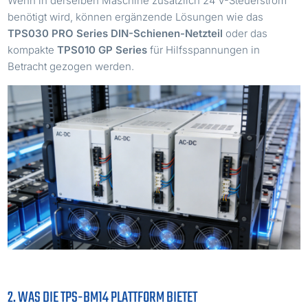
Wenn in derselben Maschine zusätzlich 24 V-Steuerstrom
benötigt wird, können ergänzende Lösungen wie das
TPS030 PRO Series DIN-Schienen-Netzteil
oder das
kompakte
TPS010 GP Series
für Hilfsspannungen in
Betracht gezogen werden.
2. WAS DIE TPS-BM14 PLATTFORM BIETET