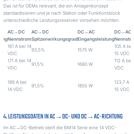
Das ist für OEMs relevant, die ein Anlagenkonzept
standardisieren und je nach Station oder Funktionsblock
unterschiedliche Leistungsreserven vorsehen möchten.
AC→DC
AC→DC
DC→AC
DC→AC
tung
Nennstrom
Spitzenwirkungsgrad
Eingangsleistung
Nennstr
161 A bei 14
105 A bei
93,5%
1575 W
VDC
15 VDC
171 A bei 14
112 A bei
91,5%
1680 W
VDC
VDC
189 A bei
123,7 A b
91,5%
1855 W
14 VDC
15 VDC
4. LEISTUNGSDATEN IN AC→DC- UND DC→AC-RICHTUNG
Im AC→DC-Betrieb stellt die BM14 Serie eine 14 VDC-