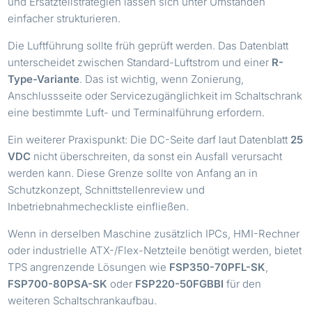
und Ersatzteilstrategien lassen sich unter Umständen
einfacher strukturieren.
Die Luftführung sollte früh geprüft werden. Das Datenblatt
unterscheidet zwischen Standard-Luftstrom und einer
R-
Type-Variante
. Das ist wichtig, wenn Zonierung,
Anschlussseite oder Servicezugänglichkeit im Schaltschrank
eine bestimmte Luft- und Terminalführung erfordern.
Ein weiterer Praxispunkt: Die DC-Seite darf laut Datenblatt
25
VDC
nicht überschreiten, da sonst ein Ausfall verursacht
werden kann. Diese Grenze sollte von Anfang an in
Schutzkonzept, Schnittstellenreview und
Inbetriebnahmecheckliste einfließen.
Wenn in derselben Maschine zusätzlich IPCs, HMI-Rechner
oder industrielle ATX-/Flex-Netzteile benötigt werden, bietet
TPS angrenzende Lösungen wie
FSP350-70PFL-SK
,
FSP700-80PSA-SK
oder
FSP220-50FGBBI
für den
weiteren Schaltschrankaufbau.