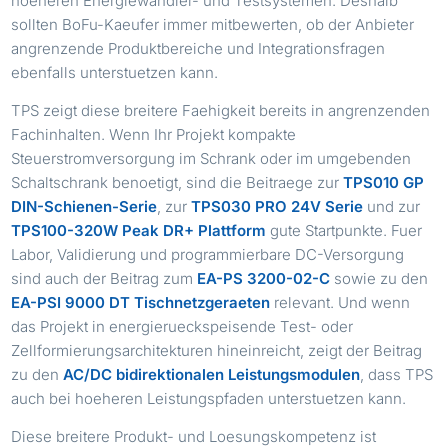
hoeheren Energiewandler- und Testsystemen. Deshalb
sollten BoFu-Kaeufer immer mitbewerten, ob der Anbieter
angrenzende Produktbereiche und Integrationsfragen
ebenfalls unterstuetzen kann.
TPS zeigt diese breitere Faehigkeit bereits in angrenzenden
Fachinhalten. Wenn Ihr Projekt kompakte
Steuerstromversorgung im Schrank oder im umgebenden
Schaltschrank benoetigt, sind die Beitraege zur
TPS010 GP
DIN-Schienen-Serie
, zur
TPS030 PRO 24V Serie
und zur
TPS100-320W Peak DR+ Plattform
gute Startpunkte. Fuer
Labor, Validierung und programmierbare DC-Versorgung
sind auch der Beitrag zum
EA-PS 3200-02-C
sowie zu den
EA-PSI 9000 DT Tischnetzgeraeten
relevant. Und wenn
das Projekt in energierueckspeisende Test- oder
Zellformierungsarchitekturen hineinreicht, zeigt der Beitrag
zu den
AC/DC bidirektionalen Leistungsmodulen
, dass TPS
auch bei hoeheren Leistungspfaden unterstuetzen kann.
Diese breitere Produkt- und Loesungskompetenz ist