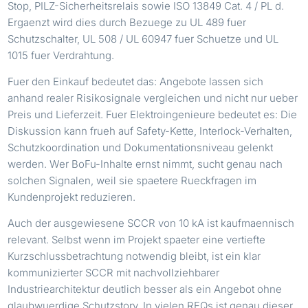
Stop, PILZ-Sicherheitsrelais sowie ISO 13849 Cat. 4 / PL d.
Ergaenzt wird dies durch Bezuege zu UL 489 fuer
Schutzschalter, UL 508 / UL 60947 fuer Schuetze und UL
1015 fuer Verdrahtung.
Fuer den Einkauf bedeutet das: Angebote lassen sich
anhand realer Risikosignale vergleichen und nicht nur ueber
Preis und Lieferzeit. Fuer Elektroingenieure bedeutet es: Die
Diskussion kann frueh auf Safety-Kette, Interlock-Verhalten,
Schutzkoordination und Dokumentationsniveau gelenkt
werden. Wer BoFu-Inhalte ernst nimmt, sucht genau nach
solchen Signalen, weil sie spaetere Rueckfragen im
Kundenprojekt reduzieren.
Auch der ausgewiesene SCCR von 10 kA ist kaufmaennisch
relevant. Selbst wenn im Projekt spaeter eine vertiefte
Kurzschlussbetrachtung notwendig bleibt, ist ein klar
kommunizierter SCCR mit nachvollziehbarer
Industriearchitektur deutlich besser als ein Angebot ohne
glaubwuerdige Schutzstory. In vielen RFQs ist genau dieser