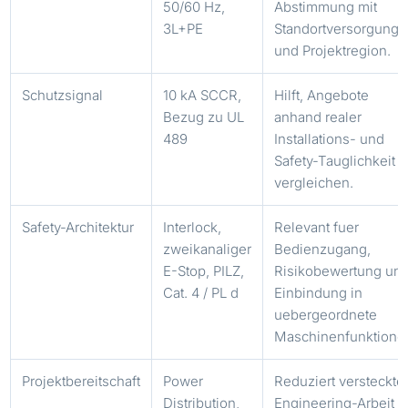
50/60 Hz,
Abstimmung mit
3L+PE
Standortversorgung
und Projektregion.
Schutzsignal
10 kA SCCR,
Hilft, Angebote
Bezug zu UL
anhand realer
489
Installations- und
Safety-Tauglichkeit 
vergleichen.
Safety-Architektur
Interlock,
Relevant fuer
zweikanaliger
Bedienzugang,
E-Stop, PILZ,
Risikobewertung un
Cat. 4 / PL d
Einbindung in
uebergeordnete
Maschinenfunktione
Projektbereitschaft
Power
Reduziert versteckte
Distribution,
Engineering-Arbeit