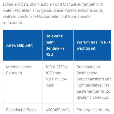
sowie ein Satz Stromlaufplan und Manual aufgefuehrt. In
vielen Projekten sind genau diese Punkte entscheidend,
weil sie versteckte Nacharbeiten auf Kundenseite
reduzieren.
Relevanz
beim
Warum das im RFQ
Auswahlpunkt
Sentinel-Y
wichtig ist
42U
Mechanischer
610 x 2120 x
Relevant fuer
Bauraum
1070 mm,
Stellflaeche,
42U, 19-Zoll-
Serviceabstand und
Rack
Kompatibilitaet mit
bestehender 19-Zoll
Systemarchitektur.
Elektrische Basis
400/480 VAC,
Ermoeglicht fruehe