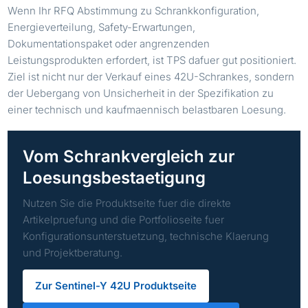
Wenn Ihr RFQ Abstimmung zu Schrankkonfiguration,
Energieverteilung, Safety-Erwartungen,
Dokumentationspaket oder angrenzenden
Leistungsprodukten erfordert, ist TPS dafuer gut positioniert.
Ziel ist nicht nur der Verkauf eines 42U-Schrankes, sondern
der Uebergang von Unsicherheit in der Spezifikation zu
einer technisch und kaufmaennisch belastbaren Loesung.
Vom Schrankvergleich zur
Loesungsbestaetigung
Nutzen Sie die Produktseite fuer die direkte
Artikelpruefung und die Portfolioseite fuer
Konfigurationsunterstuetzung, technische Klaerung
und Projektberatung.
Zur Sentinel-Y 42U Produktseite