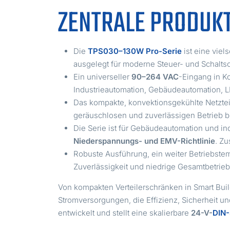
ZENTRALE PRODUK
Die
TPS030–130W Pro-Serie
ist eine viel
ausgelegt für moderne Steuer- und Schalts
Ein universeller
90–264 VAC
-Eingang in K
Industrieautomation, Gebäudeautomation,
Das kompakte, konvektionsgekühlte Netzte
geräuschlosen und zuverlässigen Betrieb be
Die Serie ist für Gebäudeautomation und in
Niederspannungs- und EMV-Richtlinie
. Zu
Robuste Ausführung, ein weiter Betriebste
Zuverlässigkeit und niedrige Gesamtbetrie
Von kompakten Verteilerschränken in Smart Bui
Stromversorgungen, die Effizienz, Sicherheit u
entwickelt und stellt eine skalierbare
24-V-
DIN-