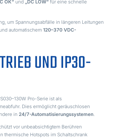
C OK“
und
„DC LOW“
für eine schnelle
ng, um Spannungsabfälle in längeren Leitungen
und automatischem
120–370 VDC-
RIEB UND IP30-
PS030–130W Pro-Serie ist als
rmeabfuhr. Dies ermöglicht geräuschlosen
ondere in
24/7-Automatisierungssystemen
.
chützt vor unbeabsichtigtem Berühren
den thermische Hotspots im Schaltschrank