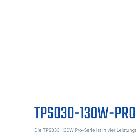
TPS030-130W-PRO
Die TPS030–130W Pro-Serie ist in vier Leistung