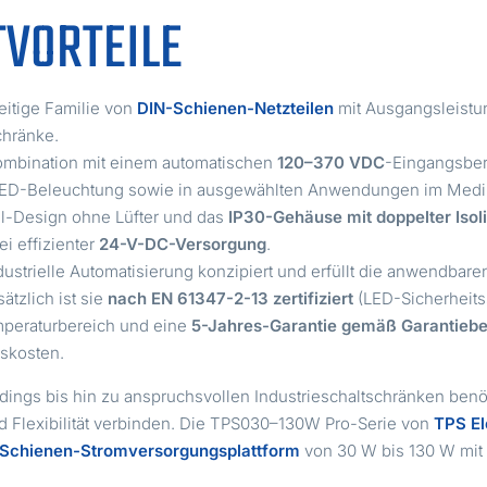
TVORTEILE
seitige Familie von
DIN-Schienen-Netzteilen
mit Ausgangsleist
chränke.
ombination mit einem automatischen
120–370 VDC
-Eingangsbere
 LED-Beleuchtung sowie in ausgewählten Anwendungen im Mediz
il-Design ohne Lüfter und das
IP30-Gehäuse mit doppelter Isol
i effizienter
24-V-DC-Versorgung
.
dustrielle Automatisierung konzipiert und erfüllt die anwendbar
sätzlich ist sie
nach EN 61347-2-13 zertifiziert
(LED-Sicherheits
mperaturbereich und eine
5-Jahres-Garantie gemäß Garantieb
bskosten.
ldings bis hin zu anspruchsvollen Industrieschaltschränken be
nd Flexibilität verbinden. Die TPS030–130W Pro-Serie von
TPS El
Schienen-Stromversorgungsplattform
von 30 W bis 130 W mit 