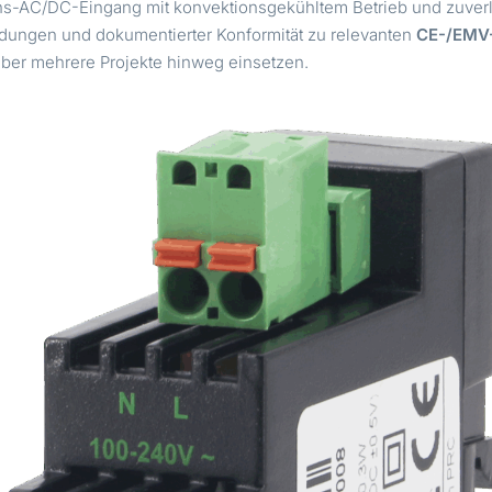
chs-AC/DC-Eingang mit konvektionsgekühltem Betrieb und zuver
dungen und dokumentierter Konformität zu relevanten
CE-/EMV
 über mehrere Projekte hinweg einsetzen.