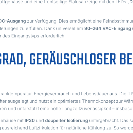
offgehäuse und eine frontseitige Statusanzeige mit den LEDs
„D
 DC-Ausgang
zur Verfügung. Dies ermöglicht eine Feinabstimmu
derungen zu erfüllen. Dank universellem
90–264 VAC-Eingang
 des Eingangstyps erforderlich.
RAD, GERÄUSCHLOSER BET
chranktemperatur, Energieverbrauch und Lebensdauer aus. Die T
üfter ausgelegt und nutzt ein optimiertes Thermokonzept zur Wä
siken und unterstützt eine hohe Langzeitzuverlässigkeit – insbes
fgehäuse mit
IP30
und
doppelter Isolierung
untergebracht. Das s
g ausreichend Luftzirkulation für natürliche Kühlung zu. So wer