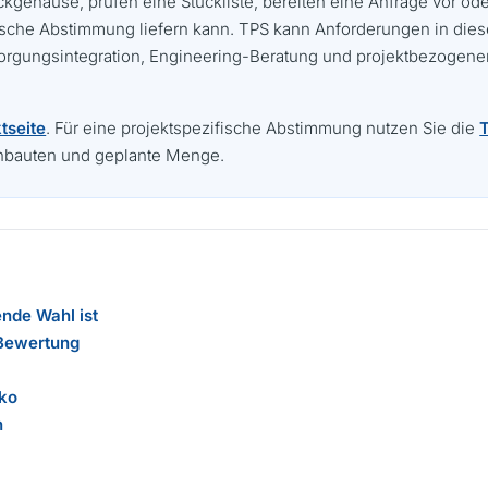
gehäuse, prüfen eine Stückliste, bereiten eine Anfrage vor oder
hnische Abstimmung liefern kann. TPS kann Anforderungen in di
orgungsintegration, Engineering-Beratung und projektbezogene
tseite
. Für eine projektspezifische Abstimmung nutzen Sie die
T
inbauten und geplante Menge.
nde Wahl ist
 Bewertung
iko
n