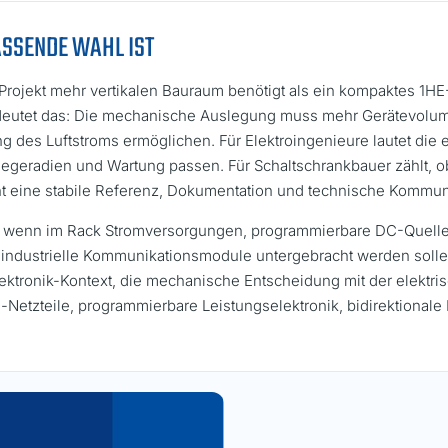
ASSENDE WAHL IST
Projekt mehr vertikalen Bauraum benötigt als ein kompaktes 1H
 bedeutet das: Die mechanische Auslegung muss mehr Gerätevolu
 des Luftstroms ermöglichen. Für Elektroingenieure lautet die e
iegeradien und Wartung passen. Für Schaltschrankbauer zählt, o
erant eine stabile Referenz, Dokumentation und technische Kommuni
t, wenn im Rack Stromversorgungen, programmierbare DC-Quelle
ndustrielle Kommunikationsmodule untergebracht werden solle
ktronik-Kontext, die mechanische Entscheidung mit der elektrisc
-Netzteile, programmierbare Leistungselektronik, bidirektional