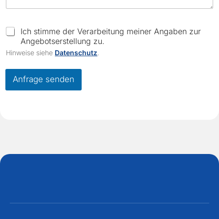
C
Ich stimme der Verarbeitung meiner Angaben zur
h
Angebotserstellung zu.
e
Hinweise siehe
Datenschutz
.
c
k
b
Anfrage senden
o
x
e
s
*