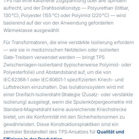
TPS hält eine kalibrierte Zugspannung über alle Spindeln
aufrecht, und der Drahtisolationstyp — Polyurethan (lötbar,
130 °C), Polyester (155 °C) oder Polyimid (220 °C) — wird
basierend auf der von der Anwendung geforderten
Wärmeklasse ausgewählt.
Für Transformatoren, die eine verstärkte Isolierung erfordern
— wie sie in medizinischen Netzteilen oder isolierten
Gate‑Treibern verwendet werden — bringt TPS
Zwischenlagen‑Isolierband (typischerweise Polyimid- oder
Polyesterfolie) und Abstandsband auf, um die von
IEC 62368‑1 oder IEC 60601‑1 spezifizierten Kriech- und
Luftstrecken einzuhalten. Das Isolationssystem wird mit
einer Dreifach‑Isolierdraht‑Strategie (Zusatz- oder verstärkte
Isolierung) ausgelegt, wenn die Spulenkörpergeometrie mit
Standard‑Magnetdraht keine ausreichende Kriechstrecke
bietet, um die Konformität mit den Sicherheitsnormen zu
gewährleisten. Diese Konstruktionspraktiken sind ein
zentraler Bestandteil des TPS‑Ansatzes für
Qualität und