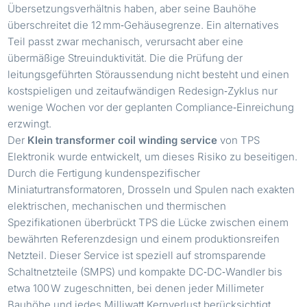
Übersetzungsverhältnis haben, aber seine Bauhöhe
überschreitet die 12 mm‑Gehäusegrenze. Ein alternatives
Teil passt zwar mechanisch, verursacht aber eine
übermäßige Streuinduktivität. Die die Prüfung der
leitungsgeführten Störaussendung nicht besteht und einen
kostspieligen und zeitaufwändigen Redesign‑Zyklus nur
wenige Wochen vor der geplanten Compliance‑Einreichung
erzwingt.
Der
Klein transformer coil winding service
von TPS
Elektronik wurde entwickelt, um dieses Risiko zu beseitigen.
Durch die Fertigung kundenspezifischer
Miniaturtransformatoren, Drosseln und Spulen nach exakten
elektrischen, mechanischen und thermischen
Spezifikationen überbrückt TPS die Lücke zwischen einem
bewährten Referenzdesign und einem produktionsreifen
Netzteil. Dieser Service ist speziell auf stromsparende
Schaltnetzteile (SMPS) und kompakte DC‑DC‑Wandler bis
etwa 100 W zugeschnitten, bei denen jeder Millimeter
Bauhöhe und jedes Milliwatt Kernverlust berücksichtigt