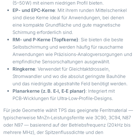
(5–50 W) mit einem niedrigen Profil bieten.
EP- und EPC‑Kerne
: Mit ihrem runden Mittelschenkel
sind diese Kerne ideal für Anwendungen, bei denen
eine kompakte Grundfläche und gute magnetische
Schirmung erforderlich sind.
RM- und P‑Kerne (Topfkerne)
: Sie bieten die beste
Selbstschirmung und werden häufig für rauscharme
Anwendungen wie Präzisions‑Analogversorgungen und
empfindliche Sensorschaltungen ausgewählt.
Ringkerne
: Verwendet für Gleichtaktdrosseln,
Stromwandler und wo die absolut geringste Bauhöhe
und das niedrigste abgestrahlte Feld benötigt werden.
Planarkerne (z. B. E‑I, E‑E planar)
: Integriert mit
PCB‑Wicklungen für Ultra‑Low‑Profile‑Designs.
Für jede Geometrie wählt TPS das geeignete Ferritmaterial —
typischerweise MnZn‑Leistungsferrite wie 3C90, 3C94, N87
oder N97 — basierend auf der Betriebsfrequenz (20 kHz bis
mehrere MHz), der Spitzenflussdichte und den