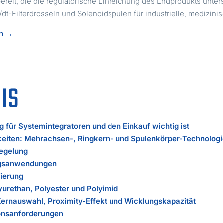
bereit, die die regulatorische Einreichung des Endprodukts unte
v/dt-Filterdrosseln und Solenoidspulen für industrielle, mediz
an →
IS
für Systemintegratoren und den Einkauf wichtig ist
keiten: Mehrachsen-, Ringkern- und Spulenkörper-Technolog
egelung
ungsanwendungen
lierung
yurethan, Polyester und Polyimid
ernauswahl, Proximity-Effekt und Wicklungskapazität
onsanforderungen