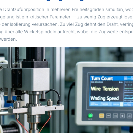
rahtzuführposition in mehreren Freiheitsgraden simultan, wod
gelung ist ein kritischer Parameter — zu wenig Zug erzeugt lose
r Isolierung verursachen. Zu viel Zug dehnt den Draht, verrin
ung über alle Wickelspindeln aufrecht, wobei die Zugwerte ent
 werden.