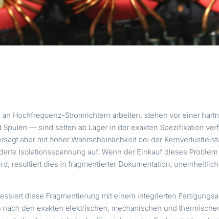
e an Hochfrequenz-Stromrichtern arbeiten, stehen vor einer har
ulen — sind selten ab Lager in der exakten Spezifikation verfüg
versagt aber mit hoher Wahrscheinlichkeit bei der Kernverlustleis
rderte Isolationsspannung auf. Wenn der Einkauf dieses Problem
ird, resultiert dies in fragmentierter Dokumentation, uneinheitlic
essiert diese Fragmentierung mit einem integrierten Fertigung
 nach den exakten elektrischen, mechanischen und thermischen 