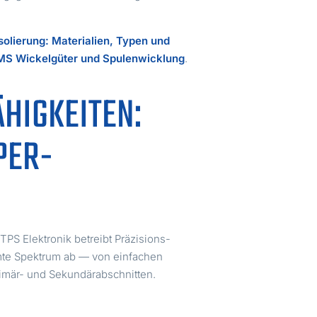
solierung: Materialien, Typen und
MS Wickelgüter und Spulenwicklung
.
HIGKEITEN:
PER-
PS Elektronik betreibt Präzisions-
mte Spektrum ab — von einfachen
imär- und Sekundärabschnitten.