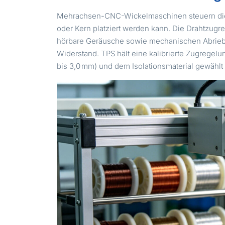
Mehrachsen-CNC-Wickelmaschinen steuern die D
oder Kern platziert werden kann. Die Drahtzugre
hörbare Geräusche sowie mechanischen Abrieb de
Widerstand. TPS hält eine kalibrierte Zugregel
bis 3,0 mm) und dem Isolationsmaterial gewählt