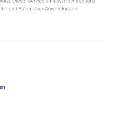
rstützt. Dieser Service umfasst Hochfrequenz-
inische und Automotive-Anwendungen.
ien