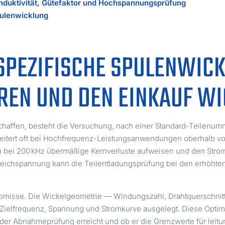
Induktivität, Gütefaktor und Hochspannungsprüfung
pulenwicklung
SPEZIFISCHE SPULENWICK
EN UND DEN EINKAUF WIC
fen, besteht die Versuchung, nach einer Standard-Teilenumme
itert oft bei Hochfrequenz-Leistungsanwendungen oberhalb von 
nn bei 200 kHz übermäßige Kernverluste aufweisen und den Strom
 Gleichspannung kann die Teilentladungsprüfung bei den erhöht
romisse. Die Wickelgeometrie — Windungszahl, Drahtquerschni
 Zielfrequenz, Spannung und Stromkurve ausgelegt. Diese Optimie
der Abnahmeprüfung erreicht und ob er die Grenzwerte für lei