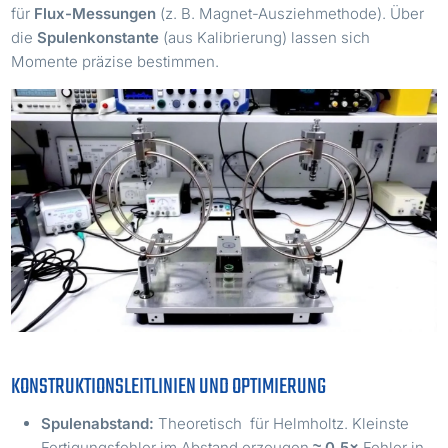
für
Flux-Messungen
(z. B. Magnet-Ausziehmethode). Über
die
Spulenkonstante
(aus Kalibrierung) lassen sich
Momente präzise bestimmen.
KONSTRUKTIONSLEITLINIEN UND OPTIMIERUNG
d≈Rd
Spulenabstand:
Theoretisch
für Helmholtz. Kleinste
Fertigungsfehler im Abstand erzeugen
≈ 0,5×
Fehler in