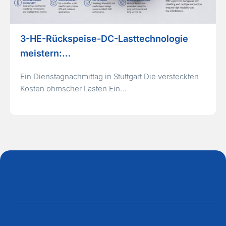
3-HE-Rückspeise-DC-Lasttechnologie
meistern:…
Ein Dienstagnachmittag in Stuttgart Die versteckten
Kosten ohmscher Lasten Ein…