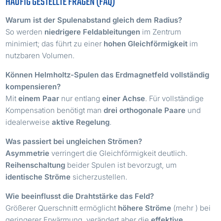
HÄUFIG GESTELLTE FRAGEN (FAQ)
Warum ist der Spulenabstand gleich dem Radius?
So werden
niedrigere Feldableitungen
im Zentrum
minimiert; das führt zu einer
hohen Gleichförmigkeit
im
nutzbaren Volumen.
Können Helmholtz-Spulen das Erdmagnetfeld vollständig
kompensieren?
Mit
einem Paar
nur entlang
einer Achse
. Für vollständige
Kompensation benötigt man
drei orthogonale Paare
und
idealerweise
aktive Regelung
.
Was passiert bei ungleichen Strömen?
Asymmetrie
verringert die Gleichförmigkeit deutlich.
Reihenschaltung
beider Spulen ist bevorzugt, um
identische Ströme
sicherzustellen.
Wie beeinflusst die Drahtstärke das Feld?
B
Größerer Querschnitt ermöglicht
höhere Ströme
(mehr
) bei
geringerer Erwärmung, verändert aber die
effektive