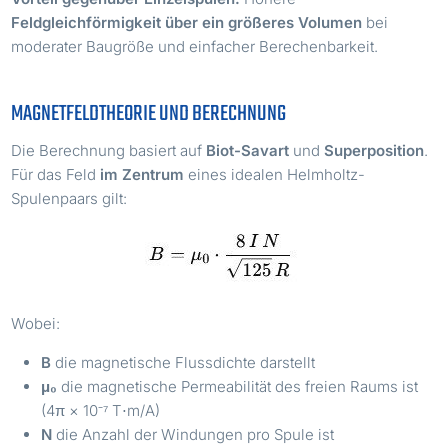
Feldgleichförmigkeit über ein größeres Volumen
bei
moderater Baugröße und einfacher Berechenbarkeit.
MAGNETFELDTHEORIE UND BERECHNUNG
Die Berechnung basiert auf
Biot-Savart
und
Superposition
.
Für das Feld
im Zentrum
eines idealen Helmholtz-
Spulenpaars gilt:
Wobei:
B
die magnetische Flussdichte darstellt
μ₀
die magnetische Permeabilität des freien Raums ist
(4π × 10⁻⁷ T⋅m/A)
N
die Anzahl der Windungen pro Spule ist