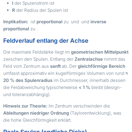
I
der Spulenstrom ist
R
der Radius der Spulen ist
B
N
I
Implikation:
ist
proportional
zu
und
und
inverse
R
proportional
zu
.
Feldverlauf entlang der Achse
Die maximale Feldstärke liegt im
geometrischen Mittelpunkt
zwischen den Spulen. Entlang der
Zentralachse
nimmt das
Feld vom Zentrum aus
sanft
ab. Der
gleichförmige Bereich
umfasst approximativ ein kugelförmiges Volumen von rund
≈
20 % des Spulenradius
im Durchmesser, innerhalb dessen
die Feldabweichung typischerweise
< 1 %
bleibt (design-
und toleranzabhängig).
Hinweis zur Theorie:
Im Zentrum verschwinden die
Ableitungen niedriger Ordnung
(Taylorentwicklung), was
die hohe Gleichförmigkeit erklärt.
Reale Spulen (endliche Dicke)