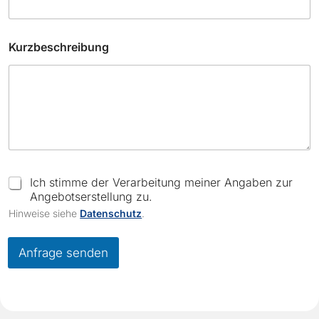
l
C
h
Kurzbeschreibung
e
c
k
b
o
x
e
s
C
Ich stimme der Verarbeitung meiner Angaben zur
h
Angebotserstellung zu.
e
Hinweise siehe
Datenschutz
.
c
k
b
Anfrage senden
o
x
e
s
*