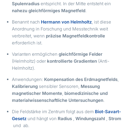
Spulenradius
entspricht. In der Mitte entsteht ein
nahezu gleichförmiges Magnetfeld
.
Benannt nach
Hermann von Helmholtz
, ist diese
Anordnung in Forschung und Messtechnik weit
verbreitet, wenn
präzise Magnetfeldkontrolle
erforderlich ist.
Varianten ermöglichen
gleichförmige Felder
(Helmholtz) oder
kontrollierte Gradienten
(Anti-
Helmholtz).
Anwendungen:
Kompensation des Erdmagnetfelds
,
Kalibrierung
sensibler Sensoren,
Messung
magnetischer Momente
,
biomedizinische und
materialwissenschaftliche Untersuchungen
.
Die Feldstärke im Zentrum folgt aus dem
Biot-Savart-
R
N
Gesetz
und hängt von
Radius
,
Windungszahl
,
Strom
I
μ0
und
ab.