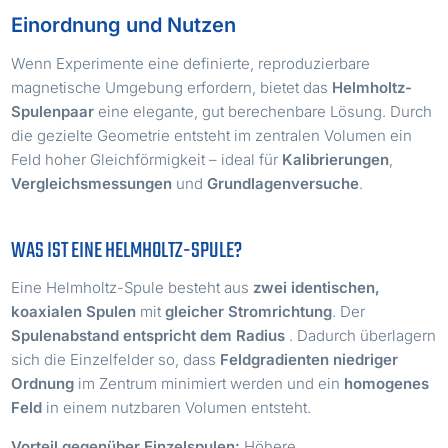
Einordnung und Nutzen
Wenn Experimente eine definierte, reproduzierbare
magnetische Umgebung erfordern, bietet das
Helmholtz-
Spulenpaar
eine elegante, gut berechenbare Lösung. Durch
die gezielte Geometrie entsteht im zentralen Volumen ein
Feld hoher Gleichförmigkeit – ideal für
Kalibrierungen
,
Vergleichsmessungen
und
Grundlagenversuche
.
WAS IST EINE HELMHOLTZ-SPULE?
Eine Helmholtz-Spule besteht aus
zwei identischen,
koaxialen Spulen
mit
gleicher Stromrichtung
. Der
R
Spulenabstand entspricht dem Radius
. Dadurch überlagern
sich die Einzelfelder so, dass
Feldgradienten niedriger
Ordnung
im Zentrum minimiert werden und ein
homogenes
Feld
in einem nutzbaren Volumen entsteht.
Vorteil gegenüber Einzelspulen:
Höhere