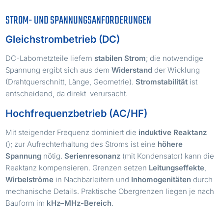
STROM- UND SPANNUNGSANFORDERUNGEN
Gleichstrombetrieb (DC)
DC-Labornetzteile liefern
stabilen Strom
; die notwendige
Spannung ergibt sich aus dem
Widerstand
der Wicklung
(Drahtquerschnitt, Länge, Geometrie).
Stromstabilität
ist
ΔI
ΔB
entscheidend, da
direkt
verursacht.
Hochfrequenzbetrieb (AC/HF)
Mit steigender Frequenz dominiert die
induktive Reaktanz
XL=2πfL
(
); zur Aufrechterhaltung des Stroms ist eine
höhere
Spannung
nötig.
Serienresonanz
(mit Kondensator) kann die
Reaktanz kompensieren. Grenzen setzen
Leitungseffekte
,
Wirbelströme
in Nachbarleitern und
Inhomogenitäten
durch
mechanische Details. Praktische Obergrenzen liegen je nach
Bauform im
kHz–MHz-Bereich
.