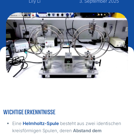
Lily Li
3. September 2025
WICHTIGE ERKENNTNISSE
Eine
Helmholtz-Spule
besteht aus zwei identischen
kreisförmigen Spulen, deren
Abstand dem