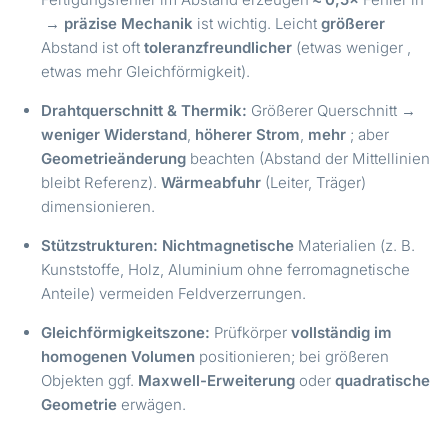
B
→
präzise Mechanik
ist wichtig. Leicht
größerer
B
Abstand ist oft
toleranzfreundlicher
(etwas weniger
,
etwas mehr Gleichförmigkeit).
Drahtquerschnitt & Thermik:
Größerer Querschnitt →
B
weniger Widerstand
,
höherer Strom
,
mehr
; aber
Geometrieänderung
beachten (Abstand der Mittellinien
bleibt Referenz).
Wärmeabfuhr
(Leiter, Träger)
dimensionieren.
Stützstrukturen:
Nichtmagnetische
Materialien (z. B.
Kunststoffe, Holz, Aluminium ohne ferromagnetische
Anteile) vermeiden Feldverzerrungen.
Gleichförmigkeitszone:
Prüfkörper
vollständig im
homogenen Volumen
positionieren; bei größeren
Objekten ggf.
Maxwell-Erweiterung
oder
quadratische
Geometrie
erwägen.