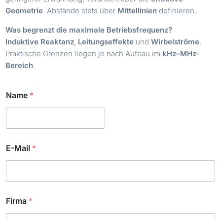
Geometrie
. Abstände stets über
Mittellinien
definieren.
Was begrenzt die maximale Betriebsfrequenz?
Induktive Reaktanz
,
Leitungseffekte
und
Wirbelströme
.
Praktische Grenzen liegen je nach Aufbau im
kHz–MHz-
Bereich
.
C
Name
*
h
e
c
k
b
o
E-Mail
*
x
e
s
E
-
M
Firma
*
a
i