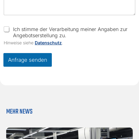
C
Ich stimme der Verarbeitung meiner Angaben zur
h
Angebotserstellung zu.
e
Hinweise siehe
Datenschutz
.
c
k
b
Anfrage senden
o
x
e
s
*
MEHR NEWS