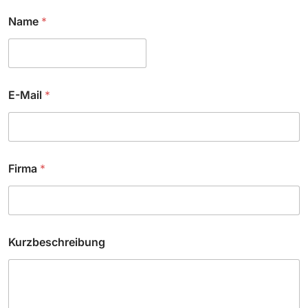
N
Name
*
a
m
e
*
E-Mail
*
Firma
*
Kurzbeschreibung