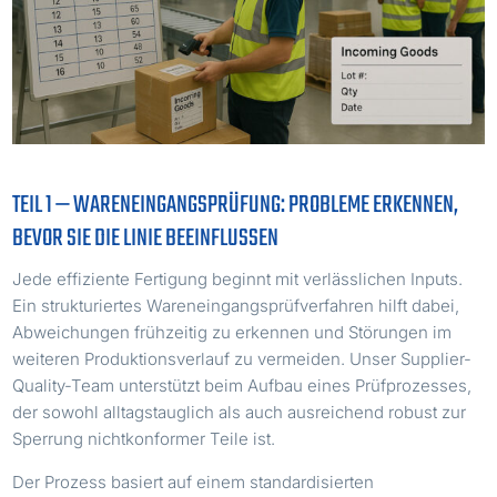
TEIL 1 — WARENEINGANGSPRÜFUNG: PROBLEME ERKENNEN,
BEVOR SIE DIE LINIE BEEINFLUSSEN
Jede effiziente Fertigung beginnt mit verlässlichen Inputs.
Ein strukturiertes Wareneingangsprüfverfahren hilft dabei,
Abweichungen frühzeitig zu erkennen und Störungen im
weiteren Produktionsverlauf zu vermeiden. Unser Supplier-
Quality-Team unterstützt beim Aufbau eines Prüfprozesses,
der sowohl alltagstauglich als auch ausreichend robust zur
Sperrung nichtkonformer Teile ist.
Der Prozess basiert auf einem standardisierten