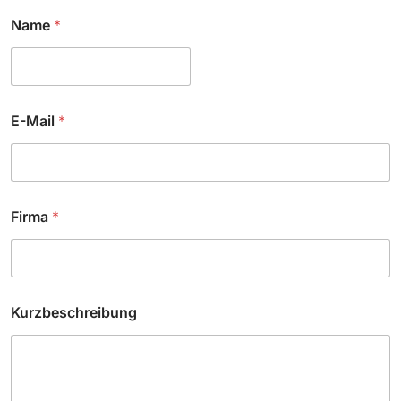
Name
*
E-Mail
*
F
Firma
*
i
r
m
a
E
-
Kurzbeschreibung
M
a
i
l
F