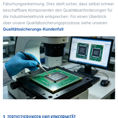
Fälschungserkennung. Dies stellt sicher, dass selbst schwer
beschaffbare Komponenten den Qualitätsanforderungen für
die Industrieelektronik entsprechen. Für einen Überblick
über unsere Qualitätssicherungsprozesse siehe unseren
Qualitätssicherungs-Kundenfall
.
3. ZERTIFIZIERUNGEN UND KONFORMITÄT