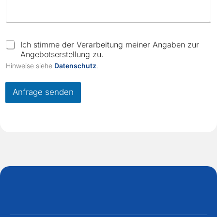
i
r
m
a
C
Ich stimme der Verarbeitung meiner Angaben zur
h
Angebotserstellung zu.
e
Hinweise siehe
Datenschutz
.
c
k
b
Anfrage senden
o
x
e
s
*