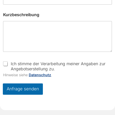
Kurzbeschreibung
*
K
C
Ich stimme der Verarbeitung meiner Angaben zur
u
h
Angebotserstellung zu.
r
e
Hinweise siehe
Datenschutz
.
z
c
b
k
e
b
Anfrage senden
s
o
c
x
h
e
r
s
e
*