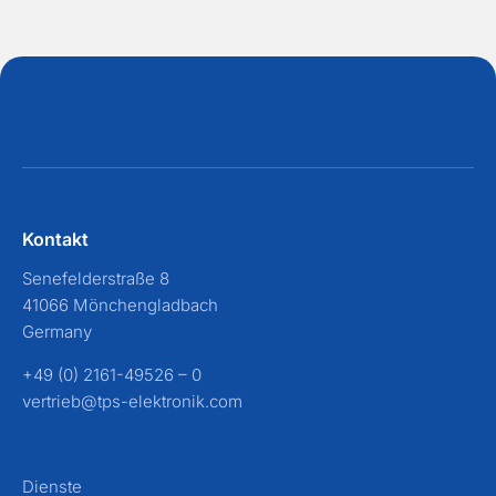
i
b
u
n
g
*
Kontakt
Senefelderstraße 8
41066 Mönchengladbach
Germany
+49 (0) 2161-49526 – 0
vertrieb@tps-elektronik.com
Dienste