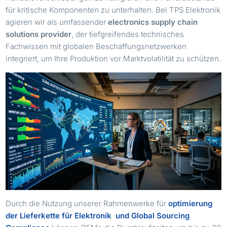
für kritische Komponenten zu unterhalten. Bei TPS Elektronik
agieren wir als umfassender
electronics supply chain
solutions provider
, der tiefgreifendes technisches
Fachwissen mit globalen Beschaffungsnetzwerken
integriert, um Ihre Produktion vor Marktvolatilität zu schützen.
Durch die Nutzung unserer Rahmenwerke für
optimierung
der Lieferkette für Elektronik
und Global Sourcing