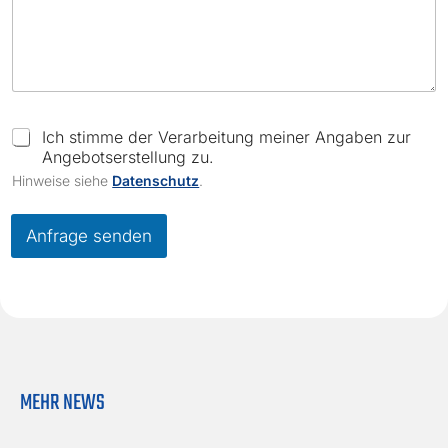
C
Ich stimme der Verarbeitung meiner Angaben zur
h
Angebotserstellung zu.
e
Hinweise siehe
Datenschutz
.
c
k
b
Anfrage senden
o
x
e
s
*
MEHR NEWS