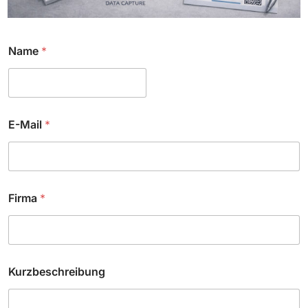
Name
*
E-Mail
*
N
Firma
*
a
m
e
*
Kurzbeschreibung