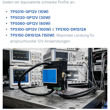
bieten wir äquivalente schlanke Profile an:
TPS010-GP12V (10W)
TPS030-GP12V (30W)
TPS060-GP12V (60W)
TPS100-GP12V (100W)
&
TPS100-DR1S12A
TPS150-DR1S12A (150W)
: Maximale Leistung für
anspruchsvolle 12V-Anwendungen.