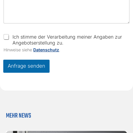
C
h
C
Ich stimme der Verarbeitung meiner Angaben zur
e
h
Angebotserstellung zu.
c
e
Hinweise siehe
Datenschutz
.
k
c
b
k
o
b
Anfrage senden
x
o
e
x
s
e
N
s
a
*
m
e
F
MEHR NEWS
i
r
m
a