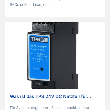
RFQs selten daran, dass…
Was ist das TPS 24V DC Netzteil für…
Für Systemintegratoren, Schaltschrankbauer und