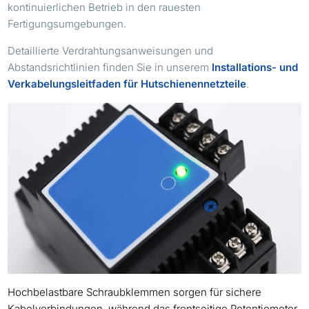
kontinuierlichen Betrieb in den rauesten
Fertigungsumgebungen.
Detaillierte Verdrahtungsanweisungen und
Abstandsrichtlinien finden Sie in unserem
Installations- und
Verkabelungsleitfaden für Hutschienennetzteile
.
Hochbelastbare Schraubklemmen sorgen für sichere
Kabelverbindungen, während das frontseitige Potentiometer