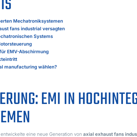
IS
grierten Mechatroniksystemen
ust fans industrial versagten
echatronischen Systems
Motorsteuerung
 für EMV-Abschirmung
eintritt
cal manufacturing wählen?
DERUNG: EMI IN HOCHINTE
TEMEN
, entwickelte eine neue Generation von
axial exhaust fans indus