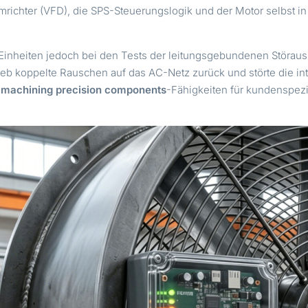
richter (VFD), die SPS-Steuerungslogik und der Motor selbst i
e Einheiten jedoch bei den Tests der leitungsgebundenen Störau
eb koppelte Rauschen auf das AC-Netz zurück und störte die in
n
machining precision components
-Fähigkeiten für kundenspez