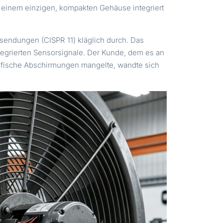
n einem einzigen, kompakten Gehäuse integriert
ssendungen (CISPR 11) kläglich durch. Das
tegrierten Sensorsignale. Der Kunde, dem es an
ifische Abschirmungen mangelte, wandte sich