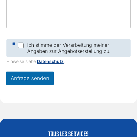
F
i
r
m
a
C
Ich stimme der Verarbeitung meiner
h
Angaben zur Angebotserstellung zu.
e
c
Hinweise siehe
Datenschutz
.
k
b
o
Anfrage senden
x
e
s
*
TOUS LES SERVICES