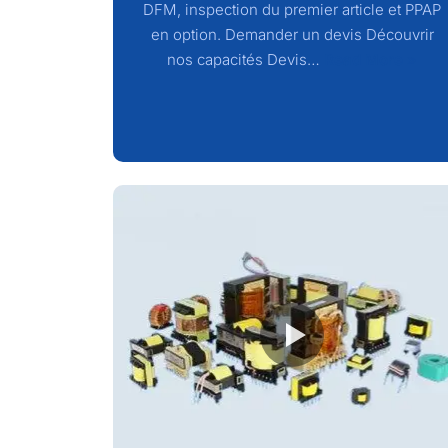
DFM, inspection du premier article et PPAP
en option. Demander un devis Découvrir
nos capacités Devis…
Read More »