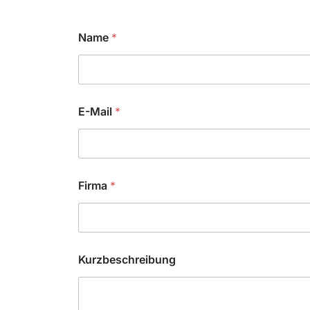
Name
*
E-Mail
*
E
Firma
*
-
M
a
i
l
F
Kurzbeschreibung
i
r
m
a