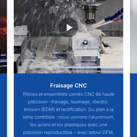
Fraisage CNC
Pièces et ensembles usinés CNC de haute
précision –fraisage, tournage, électro-
érosion (EDM) et rectification. Du plan à la
série contrôlée : nous usinons l’aluminium,
les aciers et les plastiques avec une
précision reproductible – avec retour DFM,