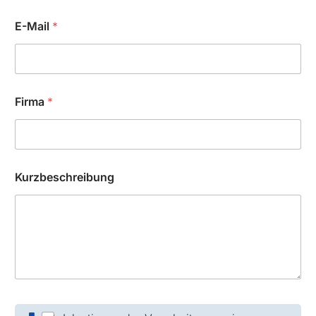
E-Mail
*
Firma
*
Kurzbeschreibung
K
u
C