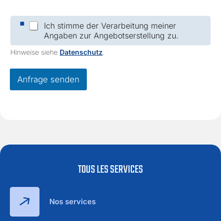
C
Ich stimme der Verarbeitung meiner
h
Angaben zur Angebotserstellung zu.
e
c
Hinweise siehe
Datenschutz
.
k
b
o
Anfrage senden
x
e
s
*
TOUS LES SERVICES
Nos services