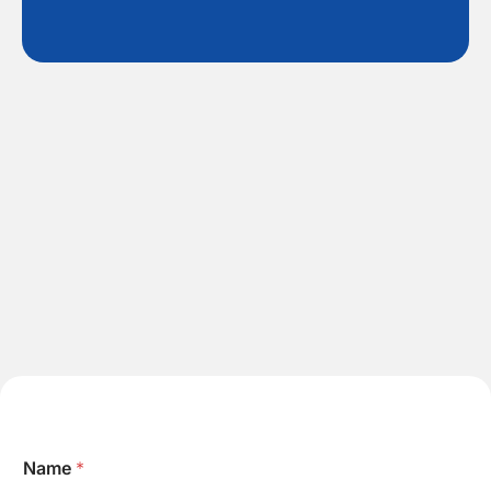
*
Name
*
K