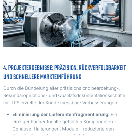
4. PROJEKTERGEBNISSE: PRÄZISION, RÜCKVERFOLGBARKEIT
UND SCHNELLERE MARKTEINFÜHRUNG
Durch die Bündelung aller präzisions cnc bearbeitung-,
Sekundäroperations- und Qualitätsdokumentationsschritte
mit TPS erzielte der Kunde messbare Verbesserungen:
Eliminierung der Lieferantenfragmentierung
: Ein
einziger Partner für alle gefrästen Komponenten –
Gehäuse, Halterungen, Module – reduzierte den