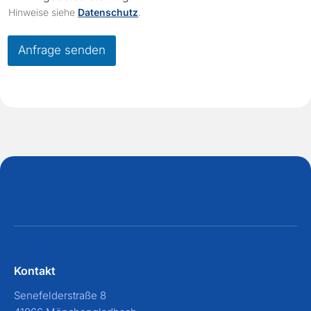
e
Hinweise siehe
Datenschutz
.
c
k
b
Anfrage senden
o
x
e
s
*
Kontakt
Senefelderstraße 8