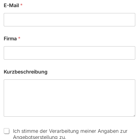
i
E-Mail
*
l
Firma
*
Kurzbeschreibung
C
Ich stimme der Verarbeitung meiner Angaben zur
h
Angebotserstellung zu.