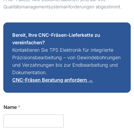
Qualitätsmanagementsystemanforderungen abgestimmt.
Bereit, Ihre CNC-Fräsen-Lieferkette zu
vereinfachen?
Kontaktieren Sie TPS Elektronik für integrierte
Präzisionsbearbeitung – von Gewindebohrungen
und Verzahnungen bis zur Endbearbeitung und
Dokumentation.
CNC-Fräsen Beratung anfordern →
*
Name
*
*
E
-
M
a