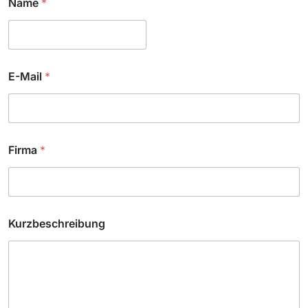
Name
*
*
N
a
m
e
E-Mail
*
Firma
*
Kurzbeschreibung