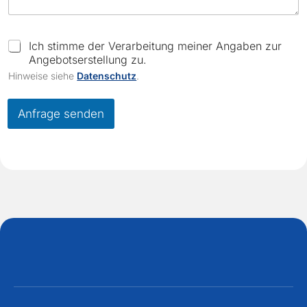
C
Ich stimme der Verarbeitung meiner Angaben zur
h
Angebotserstellung zu.
e
Hinweise siehe
Datenschutz
.
c
k
b
Anfrage senden
o
x
e
s
*