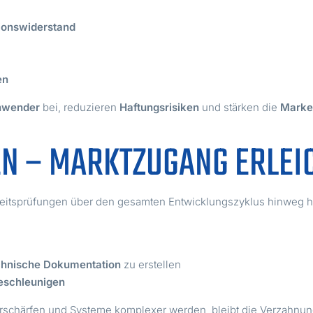
tionswiderstand
en
Anwender
bei, reduzieren
Haftungsrisiken
und stärken die
Marke
EN – MARKTZUGANG ERLEI
itsprüfungen über den gesamten Entwicklungszyklus hinweg hil
hnische Dokumentation
zu erstellen
eschleunigen
erschärfen und Systeme komplexer werden, bleibt die Verzahnu