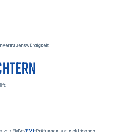
nvertrauenswürdigkeit
.
CHTERN
ft:
ng von
EMV-/
EMI
-Prüfungen
und
elektrischen