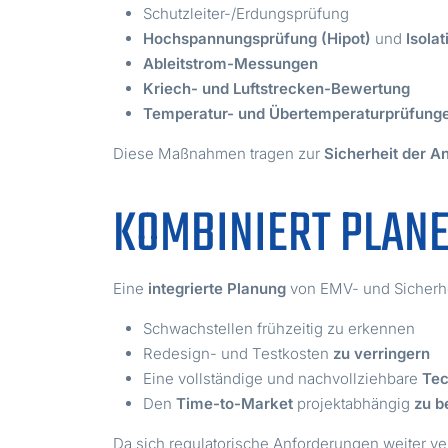
Schutzleiter-/Erdungsprüfung
Hochspannungsprüfung (Hipot)
und
Isola
Ableitstrom-Messungen
Kriech- und Luftstrecken-Bewertung
Temperatur- und Übertemperaturprüfung
Diese Maßnahmen tragen zur
Sicherheit der 
KOMBINIERT PLAN
Eine
integrierte Planung
von EMV- und Sicherhe
Schwachstellen frühzeitig zu erkennen
Redesign- und Testkosten
zu verringern
Eine vollständige und nachvollziehbare
Tec
Den
Time-to-Market
projektabhängig
zu b
Da sich regulatorische Anforderungen weiter v