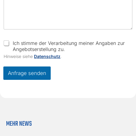
K
u
C
Ich stimme der Verarbeitung meiner Angaben zur
r
h
Angebotserstellung zu.
z
e
Hinweise siehe
Datenschutz
.
b
c
e
k
s
b
Anfrage senden
c
o
h
x
r
e
e
s
i
*
b
u
n
MEHR NEWS
g
N
a