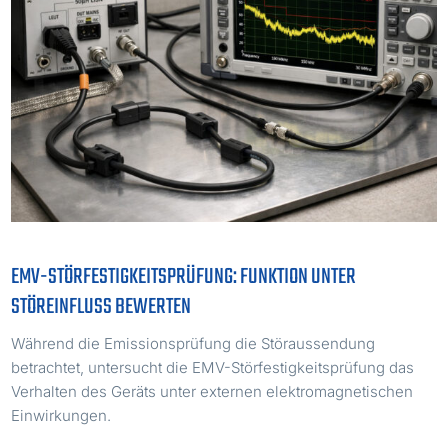
EMV-STÖRFESTIGKEITSPRÜFUNG: FUNKTION UNTER
STÖREINFLUSS BEWERTEN
Während die Emissionsprüfung die Störaussendung
betrachtet, untersucht die EMV-Störfestigkeitsprüfung das
Verhalten des Geräts unter externen elektromagnetischen
Einwirkungen.