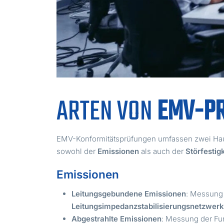
ARTEN VON
EMV-P
EMV-Konformitätsprüfungen umfassen zwei Haupt
sowohl der
Emissionen
als auch der
Störfestig
Emissionen
Leitungsgebundene Emissionen
: Messung 
Leitungsimpedanzstabilisierungsnetzwerk
Abgestrahlte Emissionen
: Messung der Fu