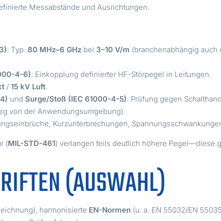
definierte Messabstände und Ausrichtungen.
3)
: Typ.
80 MHz–6 GHz
bei
3–10 V/m
(branchenabhängig auch d
1000-4-6)
: Einkopplung definierter HF-Störpegel in Leitungen.
kt
/
15 kV Luft
.
-4)
und
Surge/Stoß (IEC 61000-4-5)
: Prüfung gegen Schaltha
gig von der Anwendungsumgebung).
ungseinbrüche, Kurzunterbrechungen, Spannungsschwankunge
r (
MIL-STD-461
) verlangen teils deutlich höhere Pegel—diese 
RIFTEN (AUSWAHL)
ichnung), harmonisierte
EN-Normen
(u. a. EN 55032/EN 55035