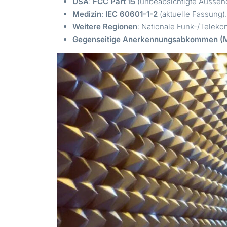
USA
:
FCC Part 15
(unbeabsichtigte Aussend
Medizin
:
IEC 60601-1-2
(aktuelle Fassung)
Weitere Regionen
: Nationale Funk-/Teleko
Gegenseitige Anerkennungsabkommen (