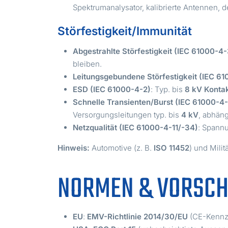
Spektrumanalysator, kalibrierte Antennen, 
Störfestigkeit/Immunität
Abgestrahlte Störfestigkeit (IEC 61000-4-
bleiben.
Leitungsgebundene Störfestigkeit (IEC 6
ESD (IEC 61000-4-2)
: Typ. bis
8 kV Konta
Schnelle Transienten/Burst (IEC 61000-4
Versorgungsleitungen typ. bis
4 kV
, abhän
Netzqualität (IEC 61000-4-11/-34)
: Spann
Hinweis:
Automotive (z. B.
ISO 11452
) und Militä
NORMEN & VORSCH
EU
:
EMV-Richtlinie 2014/30/EU
(CE-Kennze