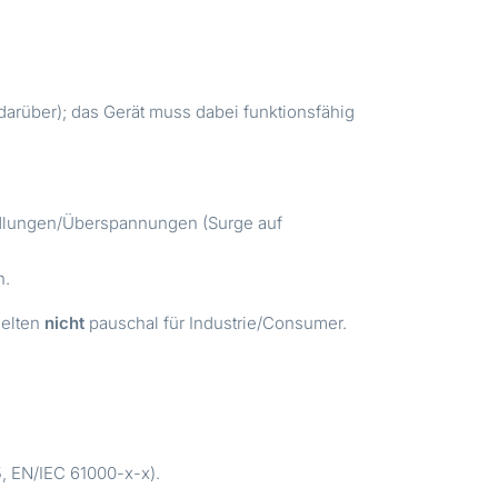
arüber); das Gerät muss dabei funktionsfähig
ndlungen/Überspannungen (Surge auf
n.
gelten
nicht
pauschal für Industrie/Consumer.
, EN/IEC 61000-x-x).