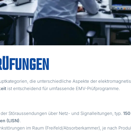
RÜFUNGEN
kategorien, die unterschiedliche Aspekte der elektromagnetisc
keit
ist entscheidend für umfassende EMV-Prüfprogramme.
der Störaussendungen über Netz- und Signalleitungen, typ.
150
en (LISN)
.
nkstörungen im Raum (Freifeld/Absorberkammer), je nach Produ