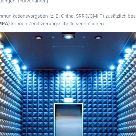
ungen, Prüfverfahren).
.
mmunikationsvorgaben (z. B. China: SRRC/CMIIT) zusätzlich bea
MRA)
können Zertifizierungsschritte vereinfachen.