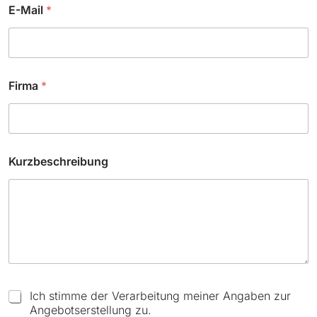
b
E-Mail
*
o
x
e
s
C
h
Firma
*
e
c
k
b
o
Kurzbeschreibung
x
e
s
C
Ich stimme der Verarbeitung meiner Angaben zur
h
Angebotserstellung zu.