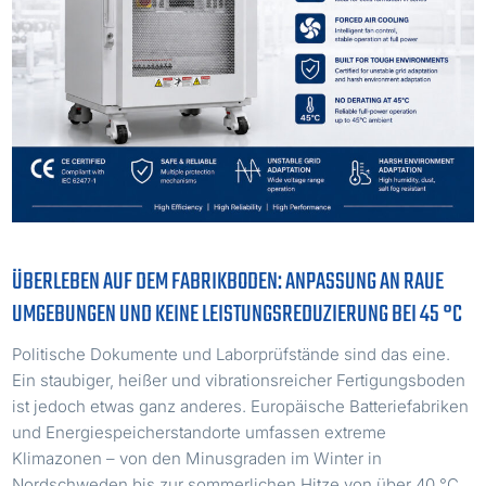
ÜBERLEBEN AUF DEM FABRIKBODEN: ANPASSUNG AN RAUE
UMGEBUNGEN UND KEINE LEISTUNGSREDUZIERUNG BEI 45 °C
Politische Dokumente und Laborprüfstände sind das eine.
Ein staubiger, heißer und vibrationsreicher Fertigungsboden
ist jedoch etwas ganz anderes. Europäische Batteriefabriken
und Energiespeicherstandorte umfassen extreme
Klimazonen – von den Minusgraden im Winter in
Nordschweden bis zur sommerlichen Hitze von über 40 °C