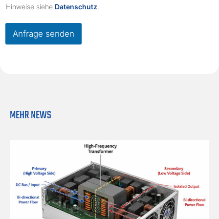
e
Hinweise siehe
Datenschutz
.
c
k
b
Anfrage senden
o
x
e
s
*
MEHR NEWS