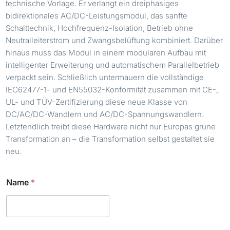
technische Vorlage. Er verlangt ein dreiphasiges
bidirektionales AC/DC-Leistungsmodul, das sanfte
Schalttechnik, Hochfrequenz-Isolation, Betrieb ohne
Neutralleiterstrom und Zwangsbelüftung kombiniert. Darüber
hinaus muss das Modul in einem modularen Aufbau mit
intelligenter Erweiterung und automatischem Parallelbetrieb
verpackt sein. Schließlich untermauern die vollständige
IEC62477-1- und EN55032-Konformität zusammen mit CE-,
UL- und TÜV-Zertifizierung diese neue Klasse von
DC/AC/DC-Wandlern und AC/DC-Spannungswandlern.
Letztendlich treibt diese Hardware nicht nur Europas grüne
Transformation an – die Transformation selbst gestaltet sie
neu.
*
Name
*
C
h
e
c
k