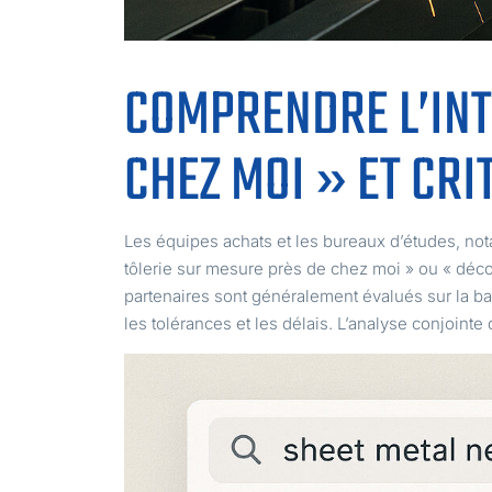
COMPRENDRE L’INT
CHEZ MOI » ET CRI
Les équipes achats et les bureaux d’études, no
tôlerie sur mesure près de chez moi » ou « décou
partenaires sont généralement évalués sur la bas
les tolérances et les délais. L’analyse conjointe