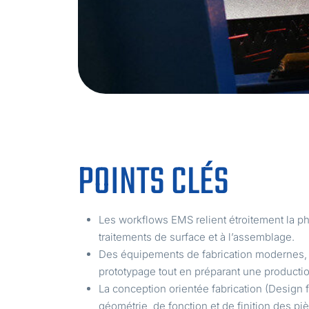
POINTS CLÉS
Les workflows EMS relient étroitement la ph
traitements de surface et à l’assemblage.
Des équipements de fabrication modernes, te
prototypage tout en préparant une productio
La conception orientée fabrication (Design 
géométrie, de fonction et de finition des piè