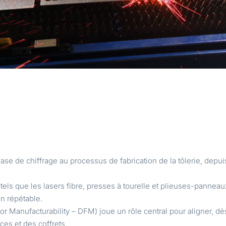
ase de chiffrage au processus de fabrication de la tôlerie, depu
ls que les lasers fibre, presses à tourelle et plieuses-panneaux
n répétable.
for Manufacturability – DFM) joue un rôle central pour aligner, 
ces et des coffrets.