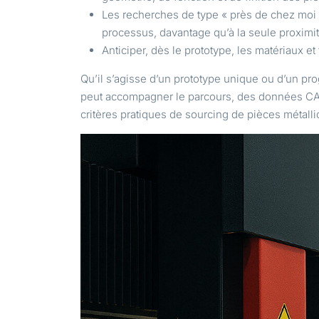
Les recherches de type « près de chez moi » t
processus, davantage qu’à la seule proximi
Anticiper, dès le prototype, les matériaux et
Qu’il s’agisse d’un prototype unique ou d’un p
peut accompagner le parcours, des données CAO j
critères pratiques de sourcing de pièces métall