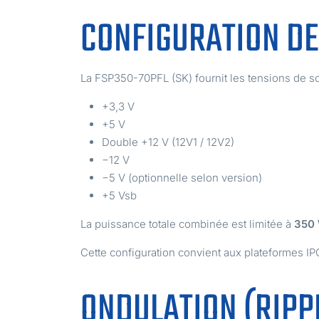
CONFIGURATION DE
La FSP350-70PFL (SK) fournit les tensions de so
+3,3 V
+5 V
Double +12 V (12V1 / 12V2)
−12 V
−5 V (optionnelle selon version)
+5 Vsb
La puissance totale combinée est limitée à
350
Cette configuration convient aux plateformes IPC
ONDULATION (RIPPL