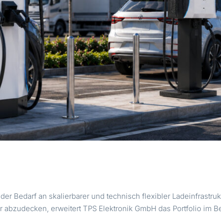
der Bedarf an skalierbarer und technisch flexibler Ladeinfrastrukt
bzudecken, erweitert TPS Elektronik GmbH das Portfolio im B