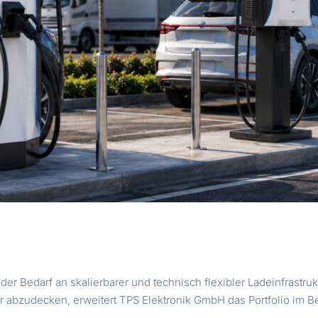
der Bedarf an skalierbarer und technisch flexibler Ladeinfrastrukt
bzudecken, erweitert TPS Elektronik GmbH das Portfolio im B