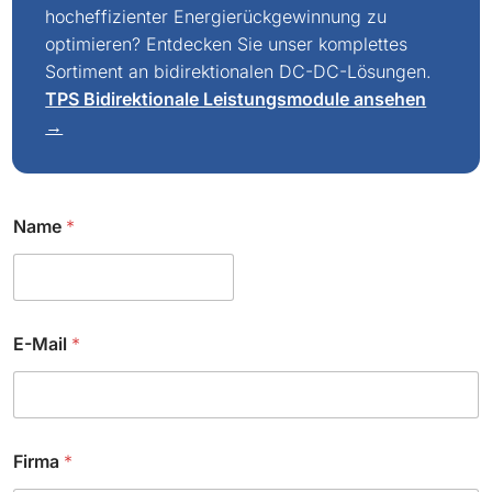
hocheffizienter Energierückgewinnung zu
optimieren? Entdecken Sie unser komplettes
Sortiment an bidirektionalen DC-DC-Lösungen.
TPS Bidirektionale Leistungsmodule ansehen
→
Name
*
E-Mail
*
Firma
*