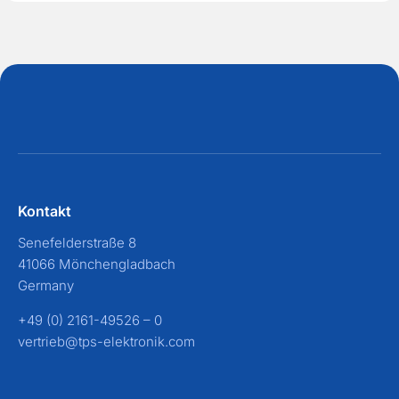
M
*
a
i
l
Kontakt
Senefelderstraße 8
41066 Mönchengladbach
Germany
+49 (0) 2161-49526 – 0
vertrieb@tps-elektronik.com