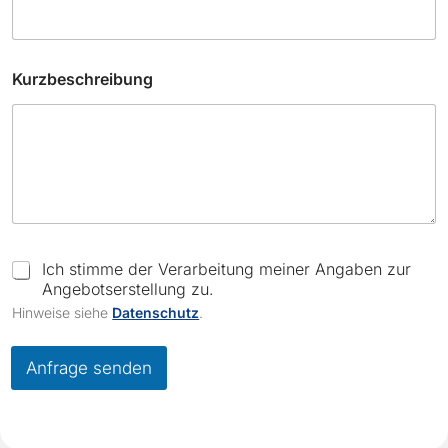
Kurzbeschreibung
F
i
C
Ich stimme der Verarbeitung meiner Angaben zur
r
h
Angebotserstellung zu.
m
e
Hinweise siehe
Datenschutz
.
a
c
N
k
a
b
Anfrage senden
m
o
e
x
E
e
-
s