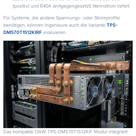
(positiv) und 640A (entgegengesetzt) Nennstrom liefert.
Für Systeme, die andere Spannungs- oder Stromprofile
benötigen, können Ingenieure auch die Variante
TPS-
DM570T1512KIRF
evaluieren.
Das kompakte 12kW TPS-DM570T1512KIF Modul integriert