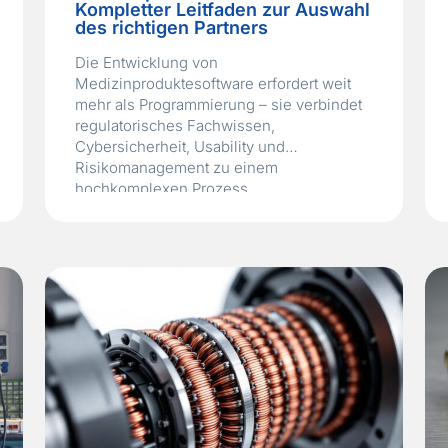
Kompletter Leitfaden zur Auswahl
des richtigen Partners
Die Entwicklung von
Medizinproduktesoftware erfordert weit
mehr als Programmierung – sie verbindet
regulatorisches Fachwissen,
Cybersicherheit, Usability und
Risikomanagement zu einem
hochkomplexen Prozess.
Der Leitfaden erklärt, wie spezialisierte
Partner Unternehmen dabei unterstützen,
sichere, konforme und marktreife
Softwarelösungen nach IEC 62304 und
ISO 13485 zu entwickeln – von der Idee
bis zur Post-Market-Surveillance.