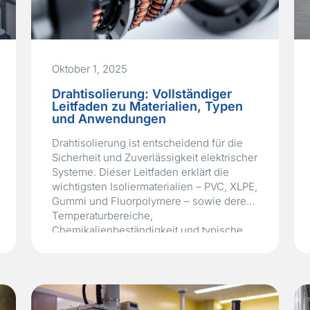
Oktober 1, 2025
Drahtisolierung: Vollständiger
Leitfaden zu Materialien, Typen
und Anwendungen
Drahtisolierung ist entscheidend für die
Sicherheit und Zuverlässigkeit elektrischer
Systeme. Dieser Leitfaden erklärt die
wichtigsten Isoliermaterialien – PVC, XLPE,
Gummi und Fluorpolymere – sowie deren
Temperaturbereiche,
Chemikalienbeständigkeit und typische
Einsatzgebiete. Erfahren Sie, wie Sie das
richtige Material für Ihre Anwendung
auswählen und die Lebensdauer Ihrer
Systeme verlängern.