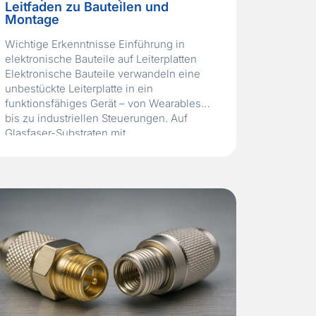
Leitfaden zu Bauteilen und
Montage
Wichtige Erkenntnisse Einführung in
elektronische Bauteile auf Leiterplatten
Elektronische Bauteile verwandeln eine
unbestückte Leiterplatte in ein
funktionsfähiges Gerät – von Wearables
bis zu industriellen Steuerungen. Auf
Glasfaser-Substraten mit
Kupferleiterbahnen montiert, bilden sie
Schaltungen, die Signale verarbeiten,
Energie managen und Rechenaufgaben
ausführen. Der Übergang von der
Durchsteckmontage zur SMT hat
Miniaturisierung und Leistung deutlich
vorangebracht. Multilayer-PCBs…
Read
More »