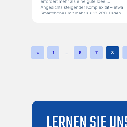
erfordert mehr als eine gute Idee.
Angesichts steigender Komplexität – etwa
Smartphones mit mehr als 12 PCB-Lagen
oder Fahrzeuge mit umfangreicher
Embedded-Software – steigt der Bedarf an
Partnern, die alle Entwicklungsphasen aus
einer Hand steuern können. Wer versteht,
wie integrierte Design-Services
funktionieren, reduziert…
Read More »
«
1
…
6
7
8
LERNEN SIE UN