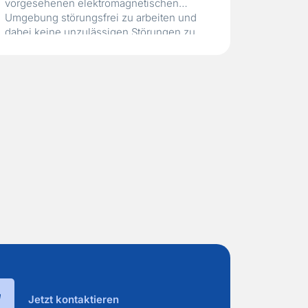
vorgesehenen elektromagnetischen
Umgebung störungsfrei zu arbeiten und
dabei keine unzulässigen Störungen zu
verursachen. EMV-Prüfprogramme
kombinieren Emissions- und
Immunitäts-/Störfestigkeitsprüfungen, um
dieses Verhalten nachzuweisen. Arten
von EMV-Prüfungen EMV-
Konformitätsprüfungen umfassen zwei
Hauptkategorien, die unterschiedliche
Aspekte der elektromagnetischen
Verträglichkeit bewerten. Das Verständnis
sowohl der Emissionen…
Read More »
Jetzt kontaktieren