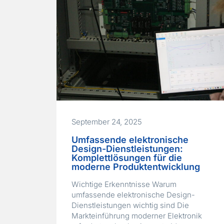
September 24, 2025
Umfassende elektronische
Design-Dienstleistungen:
Komplettlösungen für die
moderne Produktentwicklung
Wichtige Erkenntnisse Warum
umfassende elektronische Design-
Dienstleistungen wichtig sind Die
Markteinführung moderner Elektronik