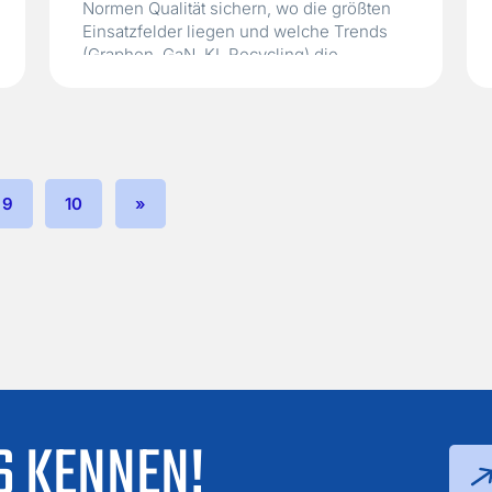
Normen Qualität sichern, wo die größten
Einsatzfelder liegen und welche Trends
(Graphen, GaN, KI, Recycling) die
nächsten Jahre prägen.
9
10
»
S KENNEN!