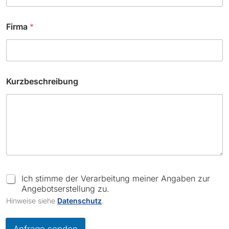
Firma
*
Kurzbeschreibung
C
Ich stimme der Verarbeitung meiner Angaben zur
h
Angebotserstellung zu.
e
Hinweise siehe
Datenschutz
.
c
k
b
Anfrage senden