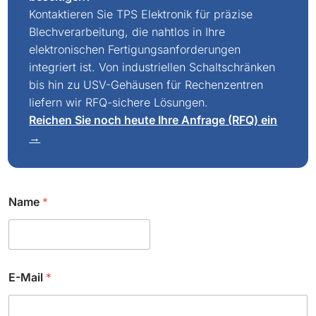
Kontaktieren Sie TPS Elektronik für präzise
Blechverarbeitung, die nahtlos in Ihre
elektronischen Fertigungsanforderungen
integriert ist. Von industriellen Schaltschränken
bis hin zu USV-Gehäusen für Rechenzentren
liefern wir RFQ-sichere Lösungen.
Reichen Sie noch heute Ihre Anfrage (RFQ) ein
→
*
Name
*
*
E-Mail
*