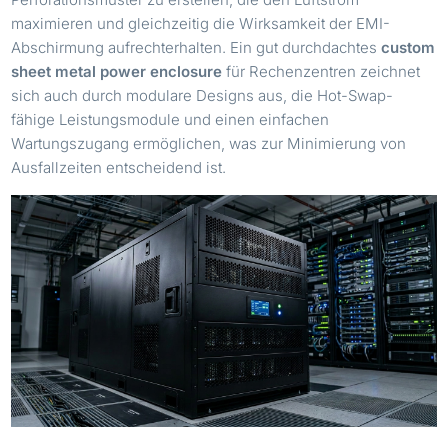
maximieren und gleichzeitig die Wirksamkeit der EMI-
Abschirmung aufrechterhalten. Ein gut durchdachtes
custom
sheet metal power enclosure
für Rechenzentren zeichnet
sich auch durch modulare Designs aus, die Hot-Swap-
fähige Leistungsmodule und einen einfachen
Wartungszugang ermöglichen, was zur Minimierung von
Ausfallzeiten entscheidend ist.