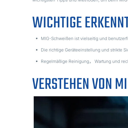
WICHTIGE ERKENN
MIG-Schweißen ist vielseitig und benutzerf
Die richtige Geräteeinstellung und strikte
Regelmäßige Reinigung， Wartung und recht
VERSTEHEN VON M