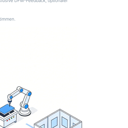
klusive DFM-Feedback, optionaler
stimmen.