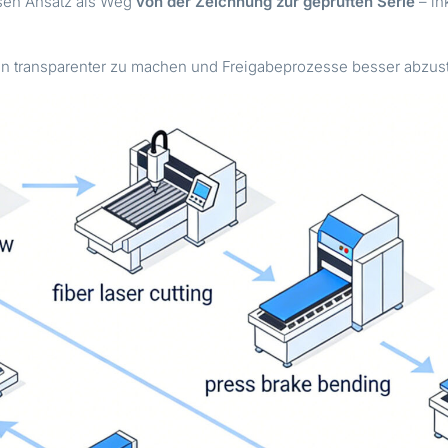
esen Ansatz als Weg
von der Zeichnung zur geprüften Serie
– in
.
ken transparenter zu machen und Freigabeprozesse besser abzu