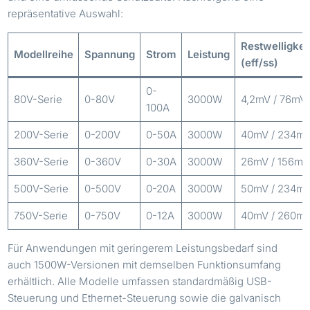
repräsentative Auswahl:
Restwelligkei
Modellreihe
Spannung
Strom
Leistung
(eff/ss)
0-
80V-Serie
0-80V
3000W
4,2mV / 76mV
100A
200V-Serie
0-200V
0-50A
3000W
40mV / 234m
360V-Serie
0-360V
0-30A
3000W
26mV / 156mV
500V-Serie
0-500V
0-20A
3000W
50mV / 234m
750V-Serie
0-750V
0-12A
3000W
40mV / 260m
Für Anwendungen mit geringerem Leistungsbedarf sind
auch 1500W-Versionen mit demselben Funktionsumfang
erhältlich. Alle Modelle umfassen standardmäßig USB-
Steuerung und Ethernet-Steuerung sowie die galvanisch