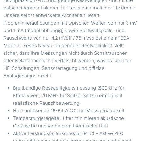
Hochpräzisions-DC und geringe Restwelligkeit sind oft die
entscheidenden Faktoren für Tests empfindlicher Elektronik.
Unsere selbst entwickelte Architektur liefert
Programmierauflösungen mit typischen Werten von nur 3 mV
und 1 mA (modellabhängig) sowie Restwelligkeits- und
Rauschwerte von nur 4,2 mVeff / 76 mVss bei einem 100A-
Modell. Dieses Niveau an geringer Restwelligkeit stellt
sicher, dass Ihre Messungen nicht durch Schaltrauschen
oder Netzharmonische verfälscht werden, was es ideal für
HF-Schaltungen, Sensorerregung und präzise
Analogdesigns macht.
Breitbandige Restwelligkeitsmessung (800 kHz für
Effektivwert, 20 MHz für Spitze-Spitze) ermöglicht
realistische Rauschbewertung
Hochauflösende 16-Bit-ADCs für Messgenauigkeit
Temperaturgeregelte Lüfter minimieren akustische
Geräusche und verhindern thermische Drift
Aktive Leistungsfaktorkorrektur (PFC) – Aktive PFC
reduziert Eingangsoberschwingungen und verbessert