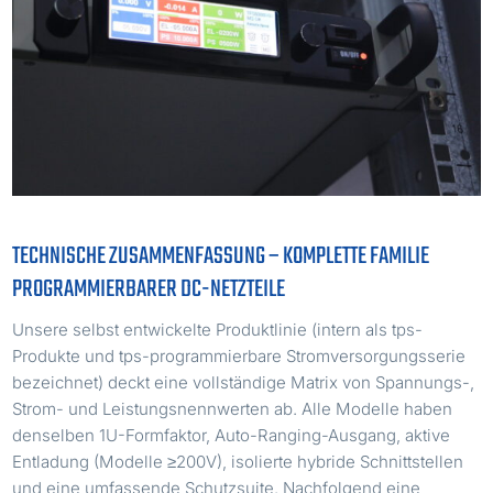
TECHNISCHE ZUSAMMENFASSUNG – KOMPLETTE FAMILIE
PROGRAMMIERBARER DC-NETZTEILE
Unsere selbst entwickelte Produktlinie (intern als tps-
Produkte und tps-programmierbare Stromversorgungsserie
bezeichnet) deckt eine vollständige Matrix von Spannungs-,
Strom- und Leistungsnennwerten ab. Alle Modelle haben
denselben 1U-Formfaktor, Auto-Ranging-Ausgang, aktive
Entladung (Modelle ≥200V), isolierte hybride Schnittstellen
und eine umfassende Schutzsuite. Nachfolgend eine