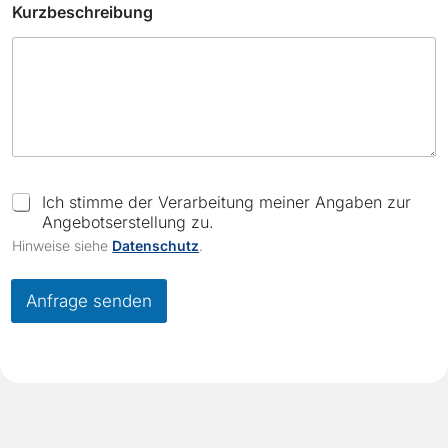
Kurzbeschreibung
h
e
c
k
b
o
x
e
s
C
Ich stimme der Verarbeitung meiner Angaben zur
h
Angebotserstellung zu.
e
Hinweise siehe
Datenschutz
.
c
k
b
Anfrage senden
o
x
e
s
*