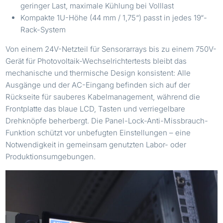
geringer Last, maximale Kühlung bei Volllast
Kompakte 1U-Höhe (44 mm / 1,75“) passt in jedes 19“-
Rack-System
Von einem 24V-Netzteil für Sensorarrays bis zu einem 750V-
Gerät für Photovoltaik-Wechselrichtertests bleibt das
mechanische und thermische Design konsistent: Alle
Ausgänge und der AC-Eingang befinden sich auf der
Rückseite für sauberes Kabelmanagement, während die
Frontplatte das blaue LCD, Tasten und verriegelbare
Drehknöpfe beherbergt. Die Panel-Lock-Anti-Missbrauch-
Funktion schützt vor unbefugten Einstellungen – eine
Notwendigkeit in gemeinsam genutzten Labor- oder
Produktionsumgebungen.