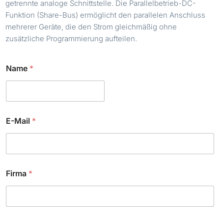
getrennte analoge Schnittstelle. Die Parallelbetrieb-DC-
Funktion (Share-Bus) ermöglicht den parallelen Anschluss
mehrerer Geräte, die den Strom gleichmäßig ohne
zusätzliche Programmierung aufteilen.
*
Name
*
K
u
r
z
b
e
E-Mail
*
s
c
h
r
e
i
Firma
*
b
u
n
g
C