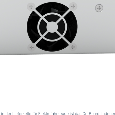
n der Lieferkette für Elektrofahrzeuge ist das On‑Board‑Ladege