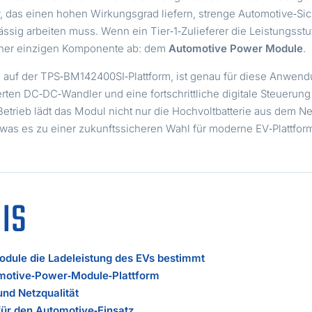
ay, das einen hohen Wirkungsgrad liefern, strenge Automotive‑S
sig arbeiten muss. Wenn ein Tier‑1‑Zulieferer die Leistungsstu
einer einzigen Komponente ab: dem
Automotive Power Module
.
d auf der TPS‑BM142400SI‑Plattform, ist genau für diese Anwendu
erten DC‑DC‑Wandler und eine fortschrittliche digitale Steuerun
Betrieb lädt das Modul nicht nur die Hochvoltbatterie aus dem Ne
t, was es zu einer zukunftssicheren Wahl für moderne EV‑Plattfo
IS
ule die Ladeleistung des EVs bestimmt
omotive‑Power‑Module‑Plattform
und Netzqualität
für den Automotive‑Einsatz