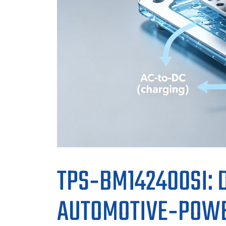
TPS‑BM142400SI: 
AUTOMOTIVE‑POW