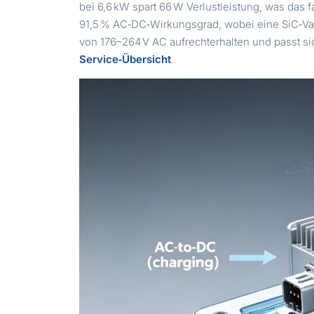
bei 6,6 kW spart 66 W Verlustleistung, was da
91,5 % AC‑DC‑Wirkungsgrad, wobei eine SiC‑Va
von 176–264 V AC aufrechterhalten und passt si
Service‑Übersicht
.