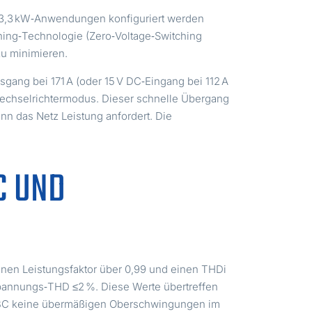
r 3,3 kW‑Anwendungen konfiguriert werden
ching‑Technologie (Zero‑Voltage‑Switching
zu minimieren.
ang bei 171 A (oder 15 V DC‑Eingang bei 112 A
Wechselrichtermodus. Dieser schnelle Übergang
n das Netz Leistung anfordert. Die
C UND
einen Leistungsfaktor über 0,99 und einen THDi
spannungs‑THD ≤2 %. Diese Werte übertreffen
 OBC keine übermäßigen Oberschwingungen im