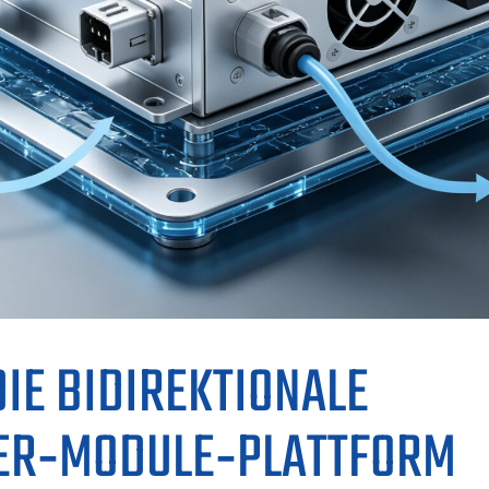
DIE BIDIREKTIONALE
ER‑MODULE‑PLATTFORM