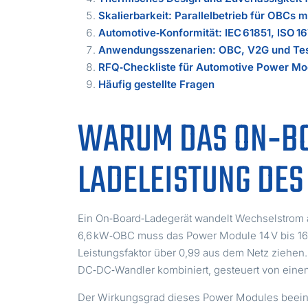
Skalierbarkeit: Parallelbetrieb für OBCs m
Automotive‑Konformität: IEC 61851, ISO 
Anwendungsszenarien: OBC, V2G und Te
RFQ‑Checkliste für Automotive Power Mo
Häufig gestellte Fragen
WARUM DAS ON‑B
LADELEISTUNG DES
Ein On‑Board‑Ladegerät wandelt Wechselstrom a
6,6 kW‑OBC muss das Power Module 14 V bis 16 
Leistungsfaktor über 0,99 aus dem Netz ziehen.
DC‑DC‑Wandler kombiniert, gesteuert von ein
Der Wirkungsgrad dieses Power Modules beeinf