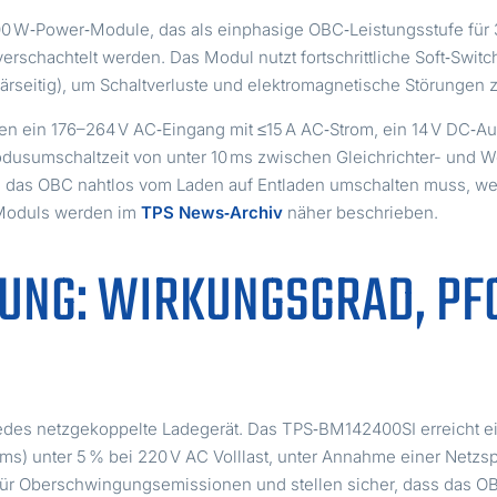
400 W‑Power‑Module, das als einphasige OBC‑Leistungsstufe fü
rschachtelt werden. Das Modul nutzt fortschrittliche Soft‑Swit
ärseitig), um Schaltverluste und elektromagnetische Störungen 
 ein 176–264 V AC‑Eingang mit ≤15 A AC‑Strom, ein 14 V DC‑Ausg
odusumschaltzeit von unter 10 ms zwischen Gleichrichter- und 
 das OBC nahtlos vom Laden auf Entladen umschalten muss, wen
s Moduls werden im
TPS News‑Archiv
näher beschrieben.
TUNG: WIRKUNGSGRAD, PF
ür jedes netzgekoppelte Ladegerät. Das TPS‑BM142400SI erreicht 
s) unter 5 % bei 220 V AC Volllast, unter Annahme einer Netz
 für Oberschwingungsemissionen und stellen sicher, dass das