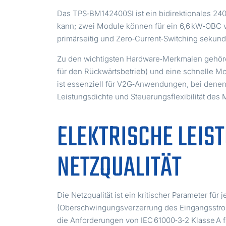
Das TPS‑BM142400SI ist ein bidirektionales 2
kann; zwei Module können für ein 6,6 kW‑OBC ve
primärseitig und Zero‑Current‑Switching sekund
Zu den wichtigsten Hardware‑Merkmalen gehören
für den Rückwärtsbetrieb) und eine schnelle M
ist essenziell für V2G‑Anwendungen, bei denen
Leistungsdichte und Steuerungsflexibilität de
ELEKTRISCHE LEIS
NETZQUALITÄT
Die Netzqualität ist ein kritischer Parameter f
(Oberschwingungsverzerrung des Eingangsstrom
die Anforderungen von IEC 61000‑3‑2 Klasse A