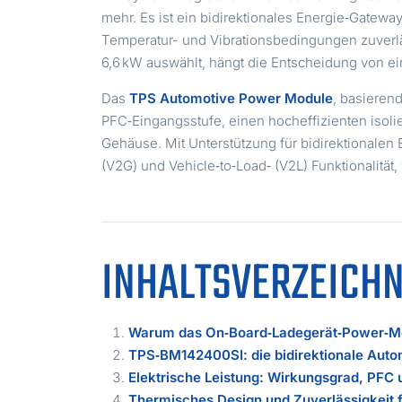
mehr. Es ist ein bidirektionales Energie‑Gatew
Temperatur- und Vibrationsbedingungen zuverläs
6,6 kW auswählt, hängt die Entscheidung von 
Das
TPS Automotive Power Module
, basieren
PFC‑Eingangsstufe, einen hocheffizienten isoli
Gehäuse. Mit Unterstützung für bidirektionalen 
(V2G) und Vehicle‑to‑Load‑ (V2L) Funktionalitä
INHALTSVERZEICHN
Warum das On‑Board‑Ladegerät‑Power‑Mod
TPS‑BM142400SI: die bidirektionale Aut
Elektrische Leistung: Wirkungsgrad, PFC 
Thermisches Design und Zuverlässigkeit 