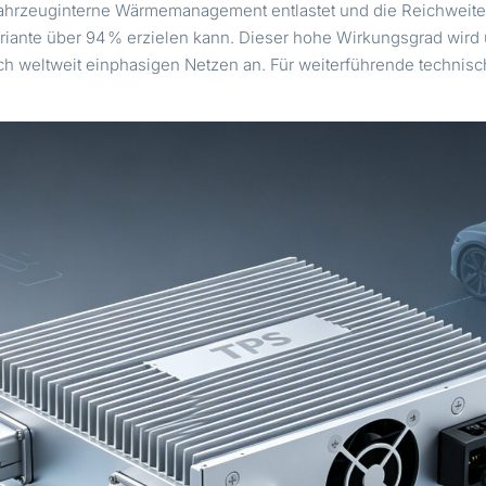
s fahrzeuginterne Wärmemanagement entlastet und die Reichweite
riante über 94 % erzielen kann. Dieser hohe Wirkungsgrad wir
ch weltweit einphasigen Netzen an. Für weiterführende technis