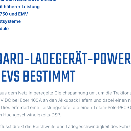
it höherer Leistung
16750 und EMV
stsysteme
dule
OARD‑LADEGERÄT‑POWER
 EVS BESTIMMT
us dem Netz in geregelte Gleichspannung um, um die Traktionsb
V DC bei über 400 A an den Akkupack liefern und dabei einen 
 Dies erfordert eine Leistungsstufe, die einen Totem‑Pole‑PFC‑
em Hochgeschwindigkeits‑DSP.
lusst direkt die Reichweite und Ladegeschwindigkeit des Fah