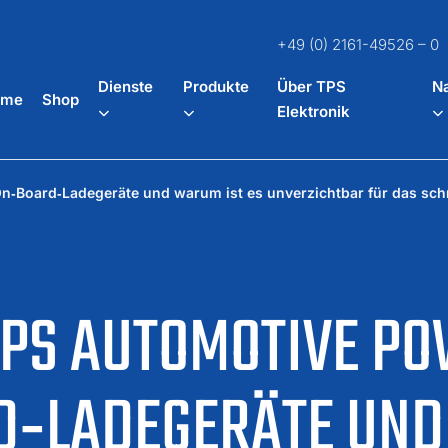
+49 (0) 2161-49526 – 0
Dienste
Produkte
Über TPS
Na
ome
Shop
Elektronik
‑Board‑Ladegeräte und warum ist es unverzichtbar für das schne
TPS AUTOMOTIVE P
D‑LADEGERÄTE UND