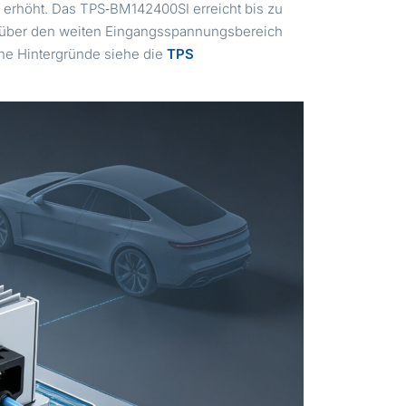
 erhöht. Das TPS‑BM142400SI erreicht bis zu
d über den weiten Eingangsspannungsbereich
che Hintergründe siehe die
TPS