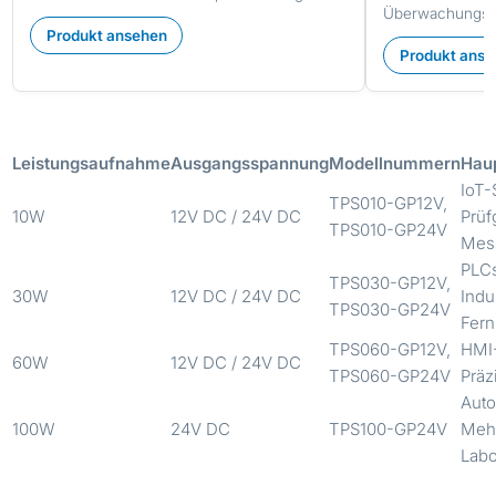
Überwachungsei
Produkt ansehen
Produkt ans
Leistungsaufnahme
Ausgangsspannung
Modellnummern
Hau
IoT-
TPS010-GP12V,
10W
12V DC / 24V DC
Prüf
TPS010-GP24V
Mes
PLCs
TPS030-GP12V,
30W
12V DC / 24V DC
Indu
TPS030-GP24V
Fer
TPS060-GP12V,
HMI-
60W
12V DC / 24V DC
TPS060-GP24V
Präz
Auto
100W
24V DC
TPS100-GP24V
Mehr
Labo