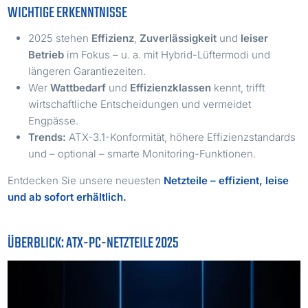
WICHTIGE ERKENNTNISSE
2025 stehen
Effizienz
,
Zuverlässigkeit
und
leiser
Betrieb
im Fokus – u. a. mit Hybrid-Lüftermodi und
längeren Garantiezeiten.
Wer
Wattbedarf
und
Effizienzklassen
kennt, trifft
wirtschaftliche Entscheidungen und vermeidet
Engpässe.
Trends:
ATX-3.1-Konformität, höhere Effizienzstandards
und – optional – smarte Monitoring-Funktionen.
Entdecken Sie unsere neuesten
Netzteile – effizient, leise
und ab sofort erhältlich.
ÜBERBLICK: ATX-PC-NETZTEILE 2025