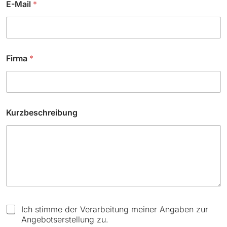
E-Mail
*
Firma
*
K
Kurzbeschreibung
u
r
z
b
e
s
c
h
r
e
C
Ich stimme der Verarbeitung meiner Angaben zur
i
h
Angebotserstellung zu.
b