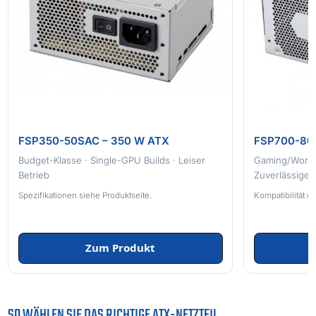
FSP350-50SAC – 350 W ATX
FSP700-80
Budget-Klasse · Single-GPU Builds · Leiser
Gaming/Workst
Betrieb
Zuverlässige
Spezifikationen siehe Produktseite.
Kompatibilität d
Zum Produkt
SO WÄHLEN SIE DAS RICHTIGE ATX-NETZTEIL