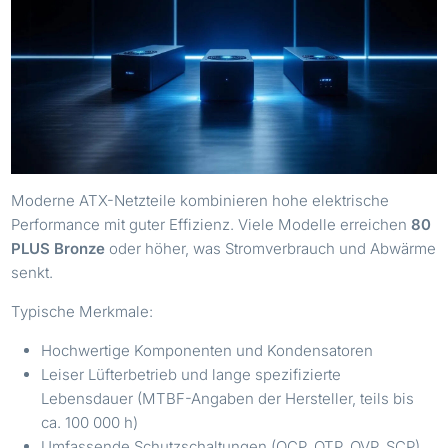
Moderne ATX-Netzteile kombinieren hohe elektrische
Performance mit guter Effizienz. Viele Modelle erreichen
80
PLUS Bronze
oder höher, was Stromverbrauch und Abwärme
senkt.
Typische Merkmale:
Hochwertige Komponenten und Kondensatoren
Leiser Lüfterbetrieb und lange spezifizierte
Lebensdauer (MTBF-Angaben der Hersteller, teils bis
ca. 100 000 h)
Umfassende Schutzschaltungen (OCP, OTP, OVP, SCP)