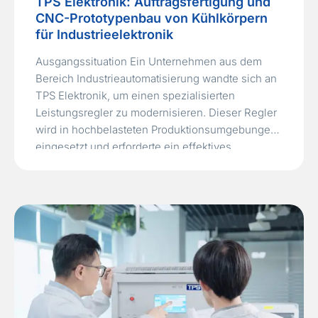
TPS Elektronik: Auftragsfertigung und
CNC-Prototypenbau von Kühlkörpern
für Industrieelektronik
Ausgangssituation Ein Unternehmen aus dem
Bereich Industrieautomatisierung wandte sich an
TPS Elektronik, um einen spezialisierten
Leistungsregler zu modernisieren. Dieser Regler
wird in hochbelasteten Produktionsumgebungen
eingesetzt und erforderte ein effektives
Thermomanagement. Dafür war die Entwicklung
eines neuen CNC-gefrästen Kühlkörpers
notwendig. Das ursprüngliche Produkt wurde vor
über 20 Jahren von einem anderen Anbieter
geliefert. Da der damalige Lohnfertiger…
Read
More »