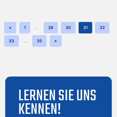
«
1
…
29
30
31
32
33
…
35
»
LERNEN SIE UNS
KENNEN!