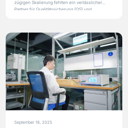
zügigen Skalierung fehlten ein verlässlicher
Partner für Qualitätssicherung (QS) und
Qualitätskontrolle (QK) sowie ein einheitlicher
Maßstab für Inspektionen über mehrere
Produktlinien hinweg.In ersten Audits wurden
zudem mehrere Einheiten als fehlerhaft
eingestuft. Der Kunde benötigte: Besondere
Herausforderungen Unsere…
Read More »
September 18, 2025