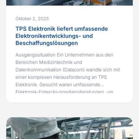
Oktober 2, 2025
TPS Elektronik liefert umfassende
Elektronikentwicklungs- und
Beschaffungslösungen
Ausgangssituation Ein Unternehmen aus den
Bereichen Medizintechnik und
Datenkommunikation (Datacom) wandte sich mit
einer komplexen Herausforderung an TPS
Elektronik. Gesucht waren umfassende
Elektronik-Entwicklungsdienstleistungen, um
eine bestehende Produktlinie zu modernisieren,
sowie ein zuverlässiger Partner für
Komponentenbeschaffung, Logistik und die
Integration von Kundendaten. Im Zuge der
Expansion wollte das Unternehmen sein
zielgerichtetes Marketing mithilfe eines Customer