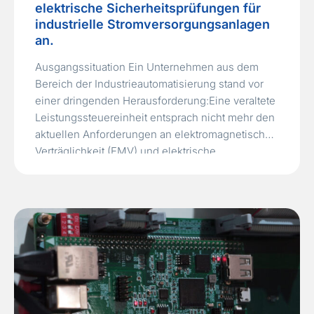
elektrische Sicherheitsprüfungen für
industrielle Stromversorgungsanlagen
an.
Ausgangssituation Ein Unternehmen aus dem
Bereich der Industrieautomatisierung stand vor
einer dringenden Herausforderung:Eine veraltete
Leistungssteuereinheit entsprach nicht mehr den
aktuellen Anforderungen an elektromagnetische
Verträglichkeit (EMV) und elektrische
Sicherheit.Da intern weder Testinfrastruktur noch
Erfahrung vorhanden waren, suchte das
Unternehmen nach einem kompetenten Partner
für professionelle EMV- und
Sicherheitsprüfungen. Der bisherige Lieferant
konnte keine zuverlässigen EMV/EMI-Tests
bereitstellen,…
Read More »