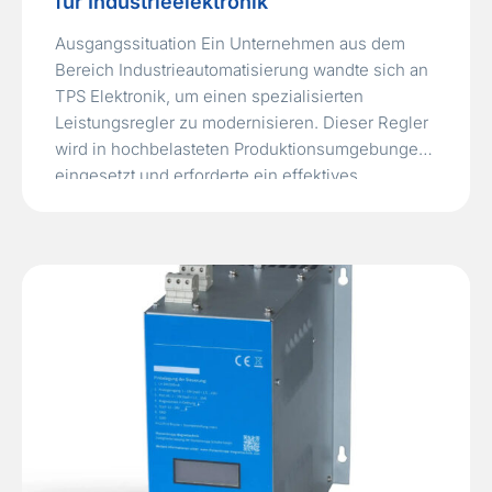
für Industrieelektronik
Ausgangssituation Ein Unternehmen aus dem
Bereich Industrieautomatisierung wandte sich an
TPS Elektronik, um einen spezialisierten
Leistungsregler zu modernisieren. Dieser Regler
wird in hochbelasteten Produktionsumgebungen
eingesetzt und erforderte ein effektives
Thermomanagement. Dafür war die Entwicklung
eines neuen CNC-gefrästen Kühlkörpers
notwendig. Das ursprüngliche Produkt wurde vor
über 20 Jahren von einem anderen Anbieter
geliefert. Da der damalige Lohnfertiger…
Read
More »