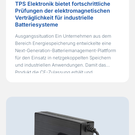
TPS Elektronik bietet fortschrittliche
Prüfungen der elektromagnetischen
Verträglichkeit für industrielle
Batteriesysteme
Ausgangssituation Ein Unternehmen aus dem
Bereich Energiespeicherung entwickelte eine
Next-Generation-Batteriemanagement-Plattform
für den Einsatz in netzgekoppelten Speichern
und industriellen Anwendungen. Damit das
Produkt die CE-Zulassung erhält und
internationale Normen erfüllt, waren
umfangreiche Prüfungen zur
elektromagnetischen Verträglichkeit (EMV)
notwendig. Der bisherige Lieferant konnte diese
Anforderungen nicht erfüllen. Der vorhandene
Prototyp ohne technische Dokumentation fiel bei
sämtlichen EMV-Tests…
Read More »