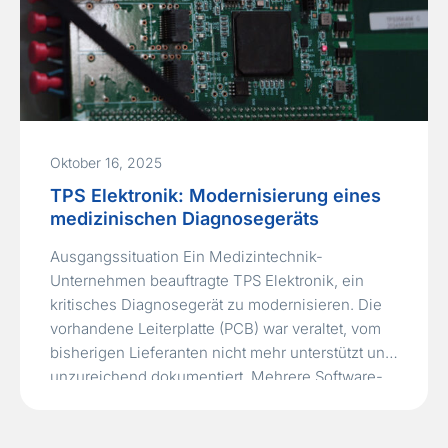
Oktober 16, 2025
TPS Elektronik: Modernisierung eines
medizinischen Diagnosegeräts
Ausgangssituation Ein Medizintechnik-
Unternehmen beauftragte TPS Elektronik, ein
kritisches Diagnosegerät zu modernisieren. Die
vorhandene Leiterplatte (PCB) war veraltet, vom
bisherigen Lieferanten nicht mehr unterstützt und
unzureichend dokumentiert. Mehrere Software-
Dienstleister hatten zuvor an Teilaspekten
gearbeitet, jedoch fehlte die enge Verzahnung