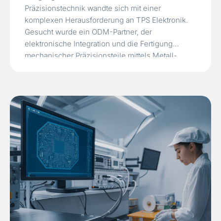
Präzisionstechnik wandte sich mit einer
komplexen Herausforderung an TPS Elektronik.
Gesucht wurde ein ODM-Partner, der
elektronische Integration und die Fertigung
mechanischer Präzisionsteile mittels Metall-
Spritzguss (MIM) vereinen konnte. Nach
wiederholten Qualitätsproblemen mit früheren
Lieferanten benötigte der Kunde einen Partner,
der ODM-Designkompetenz mit der
Zuverlässigkeit präziser Serienfertigung
verbindet. Der bisherige Fertigungspartner
konnte…
Read More »