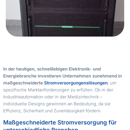
In der heutigen, schnelllebigen Elektronik- und
Energiebranche investieren Unternehmen zunehmend in
maßgeschneiderte
Stromversorgungenslösungen
, um
spezifische Marktanforderungen zu erfüllen. Ob in der
Industrieautomation oder in der Medizintechnik –
individuelle Designs gewinnen an Bedeutung, da sie
Effizienz, Sicherheit und Zuverlässigkeit fördern.
Maßgeschneiderte
Stromversorgung
für
unterschiedliche Branchen